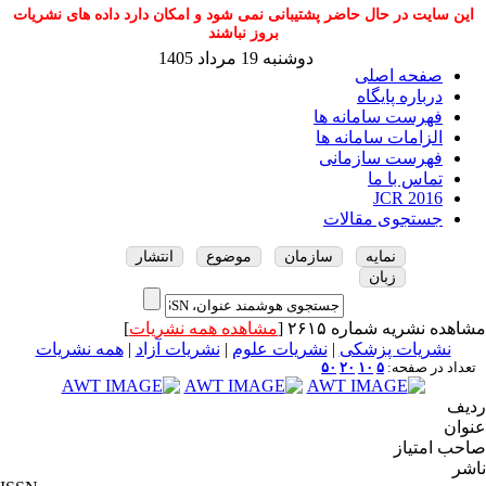
این سایت در حال حاضر پشتیبانی نمی شود و امکان دارد داده های نشریات
بروز نباشند
دوشنبه 19 مرداد 1405
صفحه اصلی
درباره پایگاه
فهرست سامانه ها
الزامات سامانه ها
فهرست سازمانی
تماس با ما
JCR 2016
جستجوی مقالات
نمایه
سازمان
موضوع
انتشار
زبان
مشاهده نشریه شماره ۲۶۱۵ [
مشاهده همه نشریات
]
نشریات پزشکی
|
نشریات علوم
|
نشریات آزاد
|
همه نشریات
تعداد در صفحه:
۵
۱۰
۲۰
۵۰
ردیف
عنوان
صاحب امتیاز
ناشر