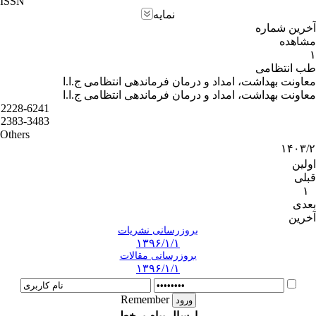
ISSN
نمایه
آخرین شماره
مشاهده
۱
طب انتظامی
معاونت بهداشت، امداد و درمان فرماندهی انتظامی ج.ا.ا
معاونت بهداشت، امداد و درمان فرماندهی انتظامی ج.ا.ا
2228-6241
2383-3483
Others
۱۴۰۳/۲
اولین
قبلی
۱
بعدی
آخرین
بروزرسانی نشریات
۱۳۹۶/۱/۱
بروزرسانی مقالات
۱۳۹۶/۱/۱
Remember
ارسال پیام برخط