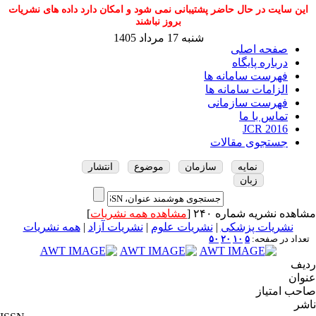
این سایت در حال حاضر پشتیبانی نمی شود و امکان دارد داده های نشریات
بروز نباشند
شنبه 17 مرداد 1405
صفحه اصلی
درباره پایگاه
فهرست سامانه ها
الزامات سامانه ها
فهرست سازمانی
تماس با ما
JCR 2016
جستجوی مقالات
نمایه
سازمان
موضوع
انتشار
زبان
مشاهده نشریه شماره ۲۴۰ [
مشاهده همه نشریات
]
نشریات پزشکی
|
نشریات علوم
|
نشریات آزاد
|
همه نشریات
تعداد در صفحه:
۵
۱۰
۲۰
۵۰
ردیف
عنوان
صاحب امتیاز
ناشر