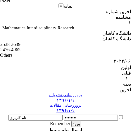
ISSN
نمایه
آخرین شماره
مشاهده
۱
Mathematics Interdisciplinary Research
دانشگاه کاشان
دانشگاه کاشان
2538-3639
2476-4965
Others
۲۰۲۲/۰۶
اولین
قبلی
۱
بعدی
آخرین
بروزرسانی نشریات
۱۳۹۶/۱/۱
بروزرسانی مقالات
۱۳۹۶/۱/۱
Remember
ارسال پیام برخط