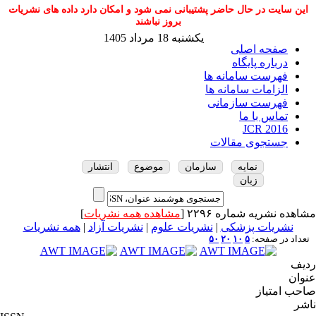
این سایت در حال حاضر پشتیبانی نمی شود و امکان دارد داده های نشریات
بروز نباشند
یکشنبه 18 مرداد 1405
صفحه اصلی
درباره پایگاه
فهرست سامانه ها
الزامات سامانه ها
فهرست سازمانی
تماس با ما
JCR 2016
جستجوی مقالات
نمایه
سازمان
موضوع
انتشار
زبان
مشاهده نشریه شماره ۲۲۹۶ [
مشاهده همه نشریات
]
نشریات پزشکی
|
نشریات علوم
|
نشریات آزاد
|
همه نشریات
تعداد در صفحه:
۵
۱۰
۲۰
۵۰
ردیف
عنوان
صاحب امتیاز
ناشر