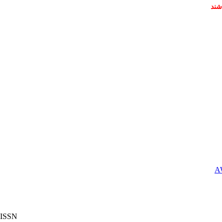
شند
ISSN