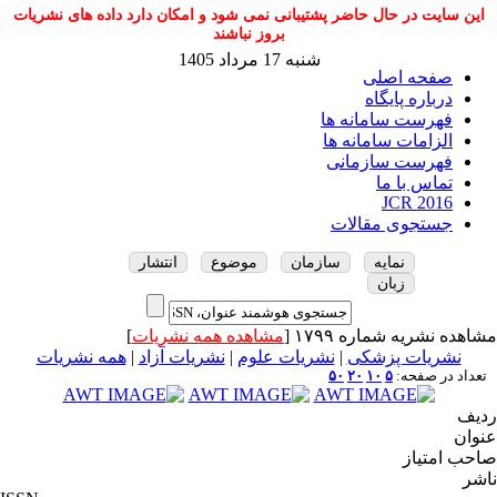
این سایت در حال حاضر پشتیبانی نمی شود و امکان دارد داده های نشریات
بروز نباشند
شنبه 17 مرداد 1405
صفحه اصلی
درباره پایگاه
فهرست سامانه ها
الزامات سامانه ها
فهرست سازمانی
تماس با ما
JCR 2016
جستجوی مقالات
نمایه
سازمان
موضوع
انتشار
زبان
مشاهده نشریه شماره ۱۷۹۹ [
مشاهده همه نشریات
]
نشریات پزشکی
|
نشریات علوم
|
نشریات آزاد
|
همه نشریات
تعداد در صفحه:
۵
۱۰
۲۰
۵۰
ردیف
عنوان
صاحب امتیاز
ناشر