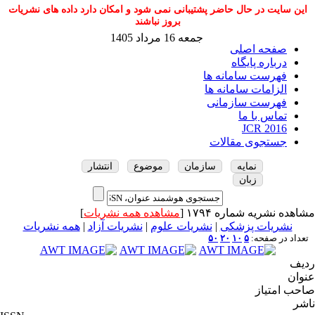
این سایت در حال حاضر پشتیبانی نمی شود و امکان دارد داده های نشریات
بروز نباشند
جمعه 16 مرداد 1405
صفحه اصلی
درباره پایگاه
فهرست سامانه ها
الزامات سامانه ها
فهرست سازمانی
تماس با ما
JCR 2016
جستجوی مقالات
نمایه
سازمان
موضوع
انتشار
زبان
مشاهده نشریه شماره ۱۷۹۴ [
مشاهده همه نشریات
]
نشریات پزشکی
|
نشریات علوم
|
نشریات آزاد
|
همه نشریات
تعداد در صفحه:
۵
۱۰
۲۰
۵۰
ردیف
عنوان
صاحب امتیاز
ناشر