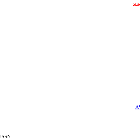
شند
ISSN