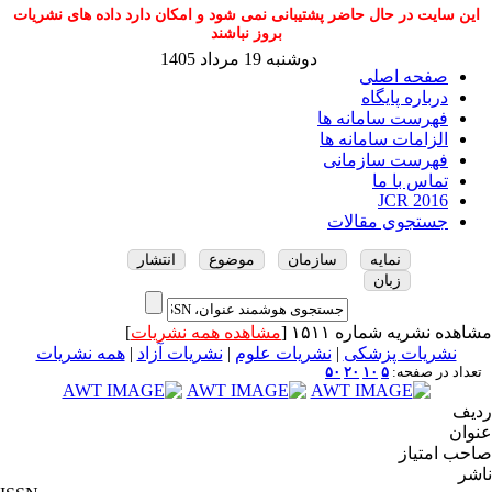
این سایت در حال حاضر پشتیبانی نمی شود و امکان دارد داده های نشریات
بروز نباشند
دوشنبه 19 مرداد 1405
صفحه اصلی
درباره پایگاه
فهرست سامانه ها
الزامات سامانه ها
فهرست سازمانی
تماس با ما
JCR 2016
جستجوی مقالات
نمایه
سازمان
موضوع
انتشار
زبان
مشاهده نشریه شماره ۱۵۱۱ [
مشاهده همه نشریات
]
نشریات پزشکی
|
نشریات علوم
|
نشریات آزاد
|
همه نشریات
تعداد در صفحه:
۵
۱۰
۲۰
۵۰
ردیف
عنوان
صاحب امتیاز
ناشر