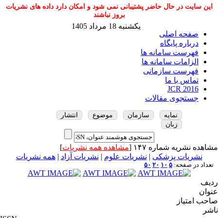
این سایت در حال حاضر پشتیبانی نمی شود و امکان دارد داده های نشریات
بروز نباشند
یکشنبه 18 مرداد 1405
صفحه اصلی
درباره پایگاه
فهرست سامانه ها
الزامات سامانه ها
فهرست سازمانی
تماس با ما
JCR 2016
جستجوی مقالات
نمایه
سازمان
موضوع
انتشار
زبان
مشاهده نشریه شماره ۱۴۷ [
مشاهده همه نشریات
]
نشریات پزشکی
|
نشریات علوم
|
نشریات آزاد
|
همه نشریات
تعداد در صفحه:
۵
۱۰
۲۰
۵۰
ردیف
عنوان
صاحب امتیاز
ناشر