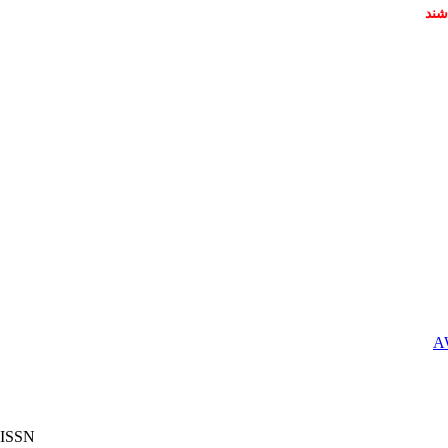
شند
ISSN