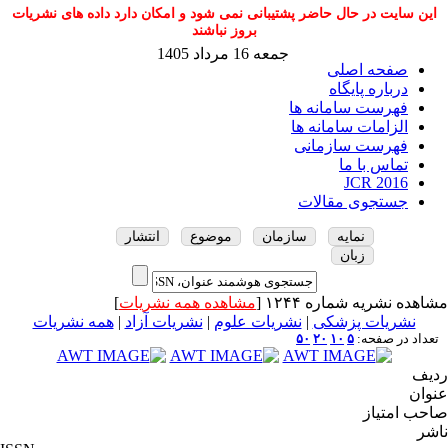
این سایت در حال حاضر پشتیبانی نمی شود و امکان دارد داده های نشریات
بروز نباشند
جمعه 16 مرداد 1405
صفحه اصلی
درباره پایگاه
فهرست سامانه ها
الزامات سامانه ها
فهرست سازمانی
تماس با ما
JCR 2016
جستجوی مقالات
نمایه
سازمان
موضوع
انتشار
زبان
مشاهده نشریه شماره ۱۲۴۴ [
مشاهده همه نشریات
]
نشریات پزشکی
|
نشریات علوم
|
نشریات آزاد
|
همه نشریات
تعداد در صفحه:
۵
۱۰
۲۰
۵۰
ردیف
عنوان
صاحب امتیاز
ناشر