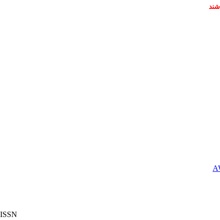
شند
ISSN