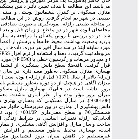
ال حاضر به‌صورت یک مرکز آموزش و پژوهش بین‌المللی مطرح
ی‌باشد. این مطالعه با هدف تعیین تأثیر دانش پیشگیری و بهسازی
نازل مسکونی بر کنترل لیشمانیوز پوستی و مبتنی بر یک تجربه
بیعی در شهر بم انجام گرفت. روش: در این مطالعه تحلیلی مبتنی
ر مداخله طبیعی زلزله، نمونه‌گیری به‌صورت تصادفی و خوشه‌ای از
حله‌های آلوده شهر در دو مقطع از زمان قبل و بعد از زلزله انجام
د. در دو بررسی با روش یکسان با مراجعه به منازل مسکونی و
ازدید وضعیت بهداشت محیط خانه‌ها و پرسش از اعضای خانوارها در
ورد سابقه ابتلا در سه سال اخیر هر دوره، داده‌ها در پرسشنامه‌های
مربوطه ثبت گردید. داده‌ها با استفاده از نرم افزار SPSS با آزمون‌های
t و مجذور مربعات و رگرسیون خطی با (05/0 P<) مورد تجزیه و تحلیل
رار گرفت. یافته‌ها: سطح دانش پیشگیری از لیشمانیوز پوستی و
بهسازی منازل مسکونی به‌طور معنی‌داری در سال 1389 ( بعد از
زلزله) بالاتر از سال 1371 ( قبل از زلزله ) بوده است (0001/0P<). اما
یزان آگاهی در هیچیک از دو دوره به‌طور مستقیم تأثیری در میزان
روز نداشته است در حالی‌که بهسازی منازل مسکونی در کاهش
یزان بروز مؤثر بوده و از نظر آماری به‌شدت معنی‌دار می‌باشد
(0001/0P<). در منازل مسکونی که بهسازی بهتری داشتند، سطح
انش پیشگیری از بیماری در بین سرپرستان خانوار هم بالاتر (ضریب
همبستگی7/0 و سطح معنی‌داری 001/0P< ) بود. نتیجه‌گیری: از
نجایی‌که زلزله تغییرات اساسی در شرایط زندگی از جمله نحوه
اخت و ساز منازل و افزایش آگاهی پیشگیری از بیماری ایجاد نموده
ست، بهسازی محیط به‌طور مستقیم و افزایش آگاهی به‌طور
یرمستقیم در کاهش میزان بروز لیشمانیوز مؤثر بوده است.