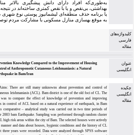
ه‌طوری‌که افراد دارای دانش پیشگیری بالاتر منازل مسکونی
هداشتی، بی‌نقص و یا با نقص کمتری ساخته‌اند در نتیجه برای کنترل و
ا برنامه حذف منطقه‌ای لیشمانیوز پوستی نوع شهری در کنار درمان
ه موقع بهسازی منازل مسکونی با مشارکت مردم توصیه می‌شود.
The Effects of Prevention Knowledge Compared to the Improvement of Housing
Conditionsin Control of Anthroponotic Cutaneous Leishmaniasis: a Natural
Experience of Earthquake in Bam/Iran
Background and Aims: There are still many unknowns about prevention and control o
Anthroponotic cutaneous leishmaniasis (ACL). Bam district is one of the old foci of CL. Th
aim of this study was to compare the effect of knowledge of prevention and improvin
housing, conditions in control of ACL based on a natural experience of earthquack, in Ba
city. Methods: This comparative – analytical study was carried out in two time periods o
before and after the 2003 bam Earthquake. Sampling was performed through random cluste
method from the CL high risk areas within the city of Bam. The selected houses were activel
visited in a similar manner and data about houses, hygienic conditions and the history of C
infection in the last three years were recorded. Data were analyzed through SPSS softwar