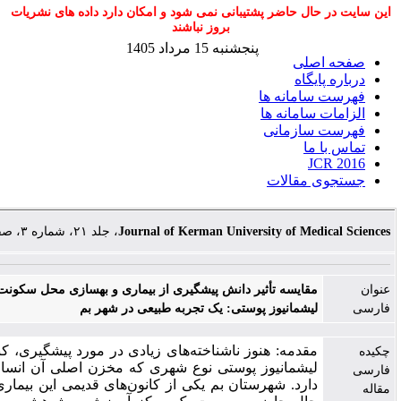
ل حاضر پشتیبانی نمی شود و امکان دارد داده های نشریات
بروز نباشند
پنجشنبه 15 مرداد 1405
لی
گاه
مانه ها
امانه ها
ازمانی
ا
J
مقالات
Journal of Kerman University of Me
، جلد ۲۱، شماره ۳، صفحات ۲۴۷-۲۵۸
قایسه تأثیر دانش پیشگیری از بیماری و بهسازی محل سکونت در کنترل
یشمانیوز پوستی: یک تجربه طبیعی در شهر بم
قدمه: هنوز ناشناخته‌های زیادی در مورد پیشگیری، کنترل و درمان
یشمانیوز پوستی نوع شهری که مخزن اصلی آن انسان است وجود
ارد. شهرستان بم یکی از کانون‌های قدیمی این بیماری است که در