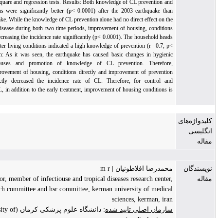
and using t, Chi-Square and regression tests. Results: Both knowledge of CL prevention an
housing, conditions were significantly better (p< 0.0001) after the 2003 earthquake tha
before the earthquake. While the knowledge of CL prevention alone had no direct effect on th
incidence rate of disease during both two time periods, improvement of housing, condition
was effective in decreasing the incidence rate significantly (p< 0.0001). The household head
of houses with better living conditions indicated a high knowledge of prevention (r= 0.7, p
0.001). Conclusion: As it was seen, the earthquake has caused basic changes in hygieni
conditions of houses and promotion of knowledge of CL prevention. Therefore
consequenthy improvement of housing, conditions directly and improvement of preventio
knowledge indirectly decreased the incidence rate of CL. Therefore, for control an
elimination of ACL, in addition to the early treatment, improvement of housing conditions i
highly important.
حمدرضا افلاطونیان | m r
instructor, member of infectiouse and tropical diseases research center
zeonosis research committee and hsr committee, kerman university of medica
sciences, kerman, ira
ازمان اصلی تایید شده
: دانشگاه علوم پزشکی کرمان (Kerman university of