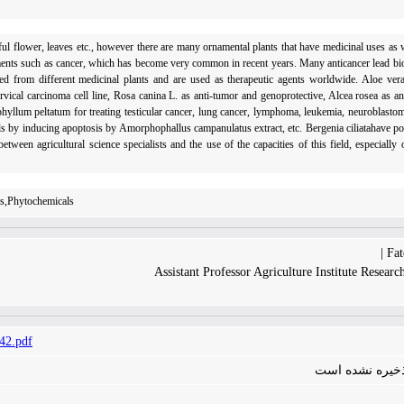
ul flower, leaves etc., however there are many ornamental plants that have medicinal uses as we
atments such as cancer, which has become very common in recent years. Many anticancer lead bi
ized from different medicinal plants and are used as therapeutic agents worldwide. Aloe vera
rvical carcinoma cell line, Rosa canina L. as anti-tumor and genoprotective, Alcea rosea as an
hyllum peltatum for treating testicular cancer, lung cancer, lymphoma, leukemia, neuroblastom
lls by inducing apoptosis by Amorphophallus campanulatus extract, etc. Bergenia ciliatahave po
tween agricultural science specialists and the use of the capacities of this field, especially
ts,Phytochemicals
Fat
Assistant Professor Agriculture Institute Research
42.pdf
 ذخیره نشده است