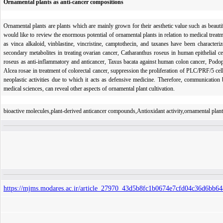
Ornamental plants as anti-cancer compositions
Ornamental plants are plants which are mainly grown for their aesthetic value such as beautif
would like to review the enormous potential of ornamental plants in relation to medical tre
as vinca alkaloid, vinblastine, vincristine, camptothecin, and taxanes have been character
secondary metabolites in treating ovarian cancer, Catharanthus roseus in human epithelial ce
roseus as anti-inflammatory and anticancer, Taxus bacata against human colon cancer, Podop
Alcea rosae in treatment of colorectal cancer, suppression the proliferation of PLC/PRF/5 ce
neoplastic activities due to which it acts as defensive medicine. Therefore, communication be
medical sciences, can reveal other aspects of ornamental plant cultivation.
bioactive molecules,plant-derived anticancer compounds,Antioxidant activity,ornamental plan
https://mjms.modares.ac.ir/article_27970_43d5b8fc1b0674e7cfd04c36d6bb64