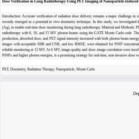
Dose Verification in Lung Radiotherapy Using PET Imaging of Nanoparticle-Induced 
Introduction: Accurate verification of radiation dose delivery remains a major challenge
recently emerged as a potential in vivo dosimetry technique. In this study, we investigated
(Ag), to enable real-time dose monitoring during lung radiotherapy. Material and Methods: P
radiotherapy with 6, 10, and 15 MV photon beams using the GATE Monte Carlo code. The res
production, absorbed dose, and PET signal intensity increased with both photon beam ene
images with acceptable SBR and CNR, and low RMSE, were obtained for PtNP concentrati
reliable monitoring at 15 MV. At 6 MV, image quality and dose–image correlation were insuff
PtNPs and higher photon energies, is a promising strategy for real-time, non-invasive dose ver
PET, Dosimetry, Radiation Therapy, Nanoparticle, Monte Carlo
Dep