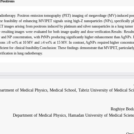
Positrons
 in radiotherapy. Positron emission tomography (PET) imaging of megavoltage (MV)-induced 
 the feasibility of enhancing MVIPET signals using high-Z nanoparticles (NPs), specifically pl
ET images arising from positrons induced by platinum and silver nanoparticles in a lung tumor
ulting images were evaluated for both image quality and dose verification.Results: Result
rgy and NP concentration, with PtNPs producing significantly higher enhancement than AgNPs
ons ≥8 wt% at 10 MV and ≥4 wt% at 15 MV. In contrast, AgNPs required higher concentrat
icient for clinical feasibility.Conclusion: These findings demonstrate that MVIPET, particula
ification in lung radiotherapy.
artment of Medical Physics, Medical School, Tabriz University of Medical Scie
Department of Medical Physics, Hamadan University of Medical Scien