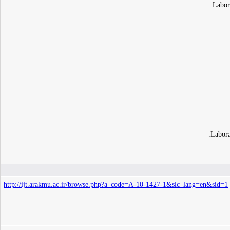
Labor
Labora
http://ijt.arakmu.ac.ir/browse.php?a_code=A-10-1427-1&slc_lang=en&sid=1