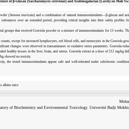
ixture of β-Glucan (Saccharomyces cerevisiae) and Arabinogalactan (Larch) on Male Sw
owder (
Annona muricata
) and a combination of natural immunostimulants—β-glucan and ar
ubstances over an extended period, providing critical insights into their safety profiles for
tal groups that received Graviola powder or a mixture of immunostimulants for 13 weeks. The
 counts, except for increased lymphocytes, red blood cells, and monocytes in the Graviola gro
gnificant changes were observed in transaminases or oxidative stress parameters. Graviola redu
led healthy tissues in the liver, brain, and uterus. Graviola extract at a dose of 212 mg/kg di
g/kg showed no toxicity.
ity, the tested immunostimulants appear safe and well-tolerated under subchronic condition
ss albino mice
atory of Biochemistry and Environmental Toxicology. Université Badji Mokhtar