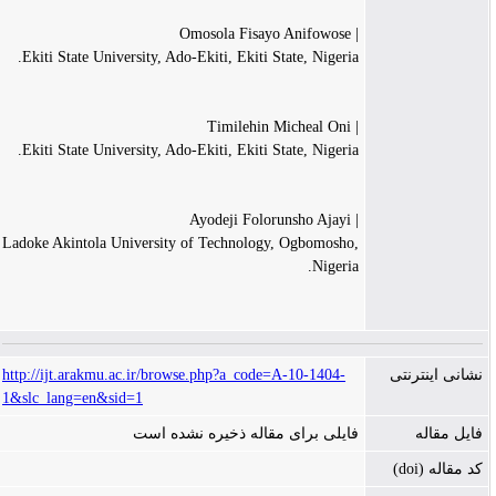
| Omosola Fisayo Anifowose
Ekiti State University, Ado-Ekiti, Ekiti State, Nigeria.
| Timilehin Micheal Oni
Ekiti State University, Ado-Ekiti, Ekiti State, Nigeria.
| Ayodeji Folorunsho Ajayi
Ladoke Akintola University of Technology, Ogbomosho,
Nigeria.
http://ijt.arakmu.ac.ir/browse.php?a_code=A-10-1404-
نشانی اینترنتی
1&slc_lang=en&sid=1
فایل مقاله
فایلی برای مقاله ذخیره نشده است
کد مقاله (doi)