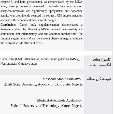
caspase-3, and lipid peroxidation, as demonstrated by the MDA
level, were prominently increased. The brain functional marker
acetylcholinesterase was significantly upregulated, and dopamine
activity was prominently reduced. In contrast,
CM
supplementation
attenuated the weight and biochemical changes.
Conclusion:
Camel milk supplementation demonstrates a
therapeutic effect by alleviating MSG- induced neurotoxicity via
antioxidant, anti-inflammatory, and anti-apoptotic mechanisms.
The
findings suggest
that CM can be a potent dietary strategy to mitigate
the neurotoxic side effects of MSG
.
Camel milk (CM), Inflammation, Monosodium glutamate (MSG),
کلیدواژه‌های
Neurotoxicity, Oxidative stress
انگلیسی مقاله
| Moshood Abiola Folawiyo
نویسندگان مقاله
Ekiti State University, Ado-Ekiti, Ekiti State, Nigeria.
| Modinat Adebukola Adefisayo
Federal University of Technology, Akure, Nigeria.