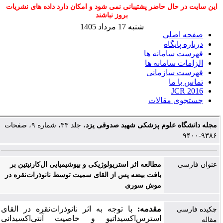
این سایت در حال حاضر پشتیبانی نمی شود و امکان دارد داده های نشریات
بروز نباشند
شنبه 17 مرداد 1405
صفحه اصلی
درباره پایگاه
فهرست سامانه ها
الزامات سامانه ها
فهرست سازمانی
تماس با ما
JCR 2016
جستجوی مقالات
مجله دانشگاه علوم پزشکی شهید صدوقی یزد
، جلد ۳۳، شماره ۹، صفحات
۹۳۸۶-۹۴۰۰
عنوان فارسی
مطالعه اثر استریولوژیکی و بیوشیمیایی ال‌کارنیتین بر
بافت بیضه پس از القای سمیت توسط نانوذرات‌نقره در
موش سوری
مقدمه:
با توجه به اثر نانوذرات‌نقره در القای
چکیده فارسی
استرس‌اکسیداتیو و خاصیت آنتی‌اکسیدانی
مقاله