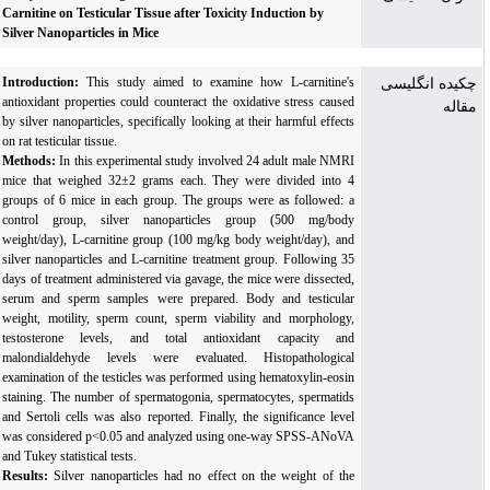
Carnitine on Testicular Tissue after Toxicity Induction by
Silver Nanoparticles in Mice
Introduction:
This study aimed to examine how L-carnitine's
چکیده انگلیسی
antioxidant properties could counteract the oxidative stress caused
مقاله
by silver nanoparticles, specifically looking at their harmful effects
on rat testicular tissue.
Methods:
In this experimental study involved 24 adult male NMRI
mice that weighed 32±2 grams each. They were divided into 4
groups of 6 mice in each group. The groups were as followed: a
control group, silver nanoparticles group (500 mg/body
weight/day), L-carnitine group (100 mg/kg body weight/day), and
silver nanoparticles and L-carnitine treatment group. Following 35
days of treatment administered via gavage, the mice were dissected,
serum and sperm samples were prepared.
Body and testicular
weight, motility, sperm count, sperm viability and morphology,
testosterone levels, and total antioxidant capacity and
malondialdehyde levels were evaluated. Histopathological
examination of the testicles was performed using hematoxylin-eosin
staining.
The number of spermatogonia, spermatocytes, spermatids
and Sertoli cells was also reported. Finally, the significance level
was considered p<0.05 and analyzed using one-way SPSS-ANoVA
and Tukey statistical tests.
Results:
Silver nanoparticles had no effect on the weight of the