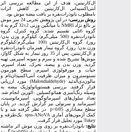
ال‌کارنیتین، هدف از این مطالعه بررسی اثر
آنتی‌اکسیدانی ال‌کارنیتین بر کاهش اثرات
نامطلوب نانوذرات‌نقره بر بافت بیضه موش بود.
روش بررسی:
در این پژوهش تجربی 24 سر موش
نر بالغ نژاد
NMRI
با میانگین وزنی 2
±
32 گرم به 4
گروه 6تایی تقسیم شدند.
گروه کنترل، گروه
نانو‌ذرات‌نقره (500 میلی‌گرم/ کیلوگرم وزن بدن/
روز)، گروه ال‌کارنیتین (100 میلی‌گرم/کیلوگرم
وزن بدن/ روز)، گروه تیمار همزمان نانوذرات‌نقره
و ال‌کارنیتین. پس از 35 روز تیمار به شکل گاواژ،
موش‌ها تشریح شده و سرم و نمونه اسپرمی تهیه
گردید. وزن بدن و بیضه، تحرک، تعداد اسپرم،
حیات و مورفولوژی اسپرم، سطح هورمون
تستوسترون و میزان ظرفیت آنتی‌اکسیدان‌تام و
مالون‌دی‌آلدئید (
Malondialdehyde
) مورد ارزیابی
قرار گرفتند. بررسی هیستوپاتولوژیک بیضه به
وسیله رنگ‌آمیزی هماتوکسیلین
–
ائوزین انجام شد.
تعداد سلول‌های اسپرماتوگونی، اسپرماتوسیت،
اسپرماتید و سرتولی نیز گزارش گردید. در پایان
سطح معناداری
p<0/05
در نظر گرفته شد و با
کمک آزمون‌های آماری
spss-ANoVA
یک‌طرفه و
Tukey
مورد تحلیل قرار گرفت.
نتایج:
نانوذرات‌نقره بر روی وزن موش اثر نداشته
است و تغییر معناداری را نشان نداد (
p>0/05
) گروه