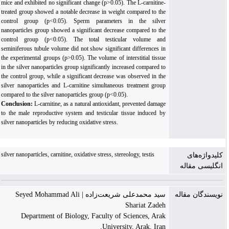
mice and exhibited no significant change (p>0.05). The L-carnitine-
treated group showed a notable decrease in weight compared to the
control group (p<0.05). Sperm parameters in the silver
nanoparticles group showed a significant decrease compared to the
control group (p<0.05).
The total testicular volume and
seminiferous tubule volume did not show significant differences in
the experimental groups (p>0.05). The volume of interstitial tissue
in the silver nanoparticles group significantly increased compared to
the control group, while a significant decrease was observed in the
silver nanoparticles and L-carnitine simultaneous treatment group
compared to the silver nanoparticles group (p<0.05).
Conclusion:
L-carnitine, as a natural antioxidant, prevented damage
to the male reproductive system and testicular tissue induced by
silver nanoparticles by reducing oxidative stress.
silver nanoparticles, carnitine, oxidative stress, stereology, testis
کلیدواژه‌های
انگلیسی مقاله
نویسندگان مقاله
سید محمدعلی شریعت‌زاده | Seyed Mohammad Ali
Shariat Zadeh
Department of Biology, Faculty of Sciences, Arak
University, Arak, Iran.