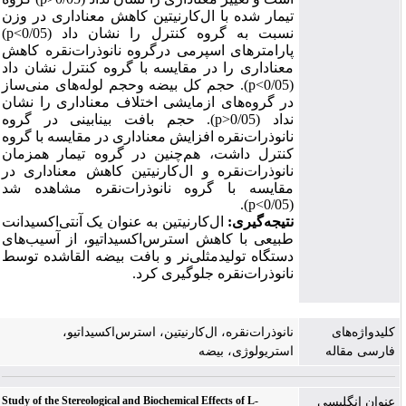
تیمار شده با ال‌کارنیتین کاهش معناداری در وزن
نسبت به گروه کنترل را نشان داد (
p<0/05
)
پارامترهای اسپرمی درگروه نانوذرات‌نقره کاهش
معناداری را در مقایسه با گروه کنترل نشان داد
(
p<0/05
). حجم کل بیضه وحجم لوله‌های منی‌ساز
در گروه‌های ازمایشی اختلاف معناداری را نشان
نداد (
p>0/05
).
حجم بافت بینابینی در گروه
نانوذرات‌نقره افزایش معناداری در مقایسه با گروه
کنترل داشت، هم‌چنین در گروه تیمار همزمان
نانوذرات‌نقره و ال‌کارنیتین کاهش معناداری در
مقایسه با گروه نانوذرات‌نقره مشاهده شد
).
p<0/05
(
نتیجه‌گیری:
ال‌کارنیتین به عنوان یک آنتی‌اکسیدانت
طبیعی با کاهش استرس‌اکسیداتیو، از آسیب‌های
دستگاه تولیدمثلی‌نر و بافت بیضه القاشده توسط
نانوذرات‌نقره جلوگیری کرد.
کلیدواژه‌های
نانوذرات‌نقره، ال‌کارنیتین، استرس‌اکسیداتیو،
فارسی مقاله
استریولوژی، بیضه
Study of the Stereological and Biochemical Effects of L-
عنوان انگلیسی