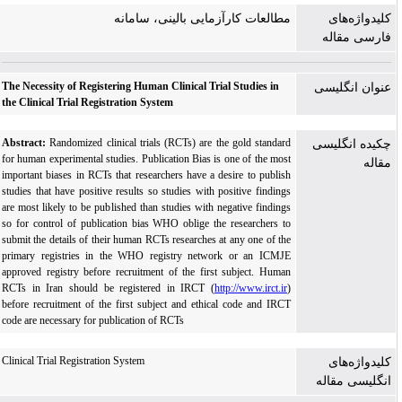
کلیدواژه‌های
مطالعات کارآزمایی بالینی، سامانه
فارسی مقاله
The Necessity of Registering Human Clinical Trial Studies in
عنوان انگلیسی
the Clinical Trial Registration System
Abstract:
Randomized clinical trials (RCTs) are the gold standard
چکیده انگلیسی
for human experimental studies. Publication Bias is one of the most
مقاله
important biases in RCTs that researchers have a desire to publish
studies that have positive results so studies with positive findings
are most likely to be published than studies with negative findings
so for control of publication bias WHO oblige the researchers to
submit the details of their human RCTs researches at any one of the
primary registries in the WHO registry network or an ICMJE
approved registry before recruitment of the first subject. Human
RCTs in Iran should be registered in IRCT (
http://www.irct.ir
)
before recruitment of the first subject and ethical code and IRCT
code are necessary for publication of RCTs
Clinical Trial Registration System
کلیدواژه‌های
انگلیسی مقاله