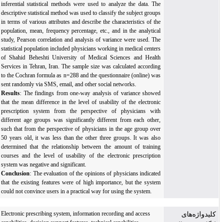
inferential statistical methods were used to analyze the data. The
descriptive statistical method was used to classify the subject groups
in terms of various attributes and describe the characteristics of the
population, mean, frequency percentage, etc., and in the analytical
study, Pearson correlation and analysis of variance were used. The
statistical population included physicians working in medical centers
of Shahid Beheshti University of Medical Sciences and Health
Services in Tehran, Iran. The sample size was calculated according
to the Cochran formula as n=288 and the questionnaire (online) was
sent randomly via SMS, email, and other social networks.
Results
: The findings from one-way analysis of variance showed
that the mean difference in the level of usability of the electronic
prescription system from the perspective of physicians with
different age groups was significantly different from each other,
such that from the perspective of physicians in the age group over
50 years old, it was less than the other three groups. It was also
determined that the relationship between the amount of training
courses and the level of usability of the electronic prescription
system was negative and significant.
Conclusion
: The evaluation of the opinions of physicians indicated
that the existing features were of high importance, but the system
could not convince users in a practical way for using the system
.
Electronic prescribing system, information recording and access
کلیدواژه‌های