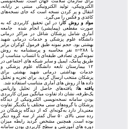
برای سازمان سلامت جهان است. نسخه‌نویسی
الکترونیکی، تولید الکترونیکی مبتنی بر رایانه،
انتقال و پر کردن نسخه است که جای نسخه‌های
کاغذی و فکس را می‌گیرد.
مواد و روش کار:
در این تحقیق کاربردی که به
صورت مقطعی (پیمایشی) انجام شده جامعه
آماری شامل پزشکان شاغل در مراکز درمانی
دانشگاه علوم پزشکی و خدمات درمانی شهید
بهشتی بود. حجم نمونه طبق فرمول کوکران برابر
با ۲۸۸=n نفر محاسبه و پرسشنامه به روش
نمونه‌گیری تصادفی طبقه‌ای با انتساب متناسب از
طریق پیامک، ایمیل و سایر شبکه­ های اجتماعی در
۱۲ بیمارستان تابعه دانشگاه علوم پزشکی و
خدمات بهداشتی درمانی شهید بهشتی برای
پزشکان منتخب ارسال گردید. برای تجزیه و تحلیل
داده ها از روش های آماری متناسب استفاده شد.
یافته ها:
یافته‌های حاصل از تحلیل واریانس
یک‌طرفه، نشان داد تفاوت میانگین میزان کاربردی
بودن سامانه نسخه‌نویسی الکترونیکی از دیدگاه
پزشکان با گروه‌های سنی مختلف با یکدیگر تفاوت
معنی‌دار دارد به‌گونه‌ای که از دیدگاه پزشکان در
رده سنی بالای ۵۰ سال کمتر از سه گروه دیگر
بوده است. همچنین مشخص گردید رابطه میزان
دوره­ های آموزشی و سطح کاربردی بودن سامانه