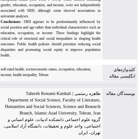
gender, education, occupation, and income, were not independently
associated with SRH, although some showed associations in
univariate analyses.
Conclusions:
SRH appears to be predominantly influenced by
social position and age rather than individual characteristics such as
education, occupation, or income. These findings highlight the
critical role of structural and social inequalities in shaping health
outcomes. Public health policies should prioritize reducing social
disparities and promoting social equity to improve population
health.
self-rated health, socioeconomic status, occupation, education,
کلیدواژه‌های
income, health inequality, Tehran
انگلیسی مقاله
نویسندگان مقاله
طاهره رستمی | Tahereh Rostami-Katshali
Department of Social Science, Faculty of Literature,
Humanities and Social Sciences, Science and Research
Branch, Islamic Azad University, Tehran, Iran
گروه علوم اجتماعی دانشکده ادبیات، علوم انسانی و
اجتماعی، واحد علوم و تحقیقات، دانشگاه آزاد اسلامی،
تهران، ایران