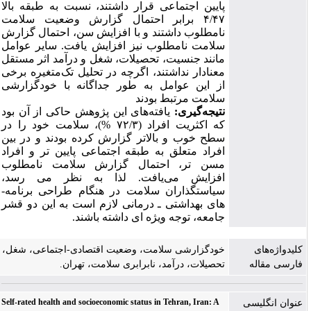
پایین اجتماعی قرار داشتند، نسبت به طبقه بالا
۴/۴۷ برابر احتمال گزارش وضعیت سلامت
نامطلوب داشتند و با افزایش سن، احتمال گزارش
سلامت نامطلوب نیز افزایش یافت. سایر عوامل
مانند جنسیت، تحصیلات، شغل و درآمد اثر مستقل
معنادار نداشتند، اگرچه در تحلیل تک‌متغیره برخی
از این عوامل به طور جداگانه با خودگزارشی
سلامت مرتبط بودند
نتیجه‌گیری:
یافته‌های این پژوهش حاکی از آن بود
که اکثریت افراد (۷۲/۳ %)، سلامت خود را در
سطح خوب و بالاتر گزارش کرده بودند و در بین
افراد متعلق به طبقه اجتماعی پایین­ تر و افراد
مسن­ تر، احتمال گزارش سلامت نامطلوب
افزایش می‌یافت. لذا به نظر می رسد،
سیاستگذاران سلامت در هنگام طراحی برنامه­
های بهداشتی ـ درمانی لازم است به این دو قشر
جامعه، توجه ویژه ­ای داشته باشند.
کلیدواژه‌های
خودگزارشی سلامت، وضعیت اقتصادی-اجتماعی، شغل،
فارسی مقاله
تحصیلات، درآمد، نابرابری سلامت، تهران.
Self-rated health and socioeconomic status in Tehran, Iran: A
عنوان انگلیسی