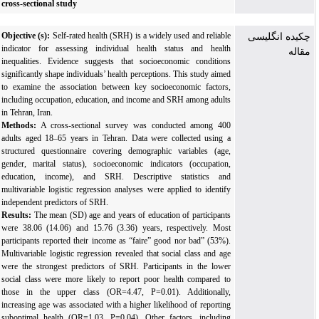
cross-sectional study
Objective (s)
:
Self-rated health (SRH) is a widely used and reliable
چکیده انگلیسی
indicator for assessing individual health status and health
مقاله
inequalities. Evidence suggests that socioeconomic conditions
significantly shape individuals’ health perceptions. This study aimed
to examine the association between key socioeconomic factors,
including occupation, education, and income and SRH among adults
in Tehran, Iran.
Methods:
A cross-sectional survey was conducted among 400
adults aged 18–65 years in Tehran. Data were collected using a
structured questionnaire covering demographic variables (age,
gender, marital status), socioeconomic indicators (occupation,
education, income), and SRH. Descriptive statistics and
multivariable logistic regression analyses were applied to identify
independent predictors of SRH.
Results:
The mean (SD) age and years of education of participants
were 38.06 (14.06) and 15.76 (3.36) years, respectively. Most
participants reported their income as “faire” good nor bad” (53%).
Multivariable logistic regression revealed that social class and age
were the strongest predictors of SRH. Participants in the lower
social class were more likely to report poor health compared to
those in the upper class (OR=4.47, P=0.01). Additionally,
increasing age was associated with a higher likelihood of reporting
suboptimal health (OR=1.03, P=0.04). Other factors, including