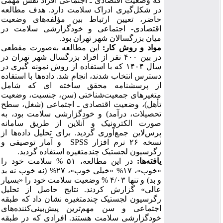
که وضعیت اقتصادی ـ اجتماعی افراد نقش مهمی
در شکل‌گیری ادراک سلامت دارد. هدف مطالعه
حاضر، تعیین ارتباط بین مؤلفه‌های وضعیت
اقتصادی- اجتماعی و خودگزارشی سلامت در
میان بزرگسالان شهر تهران بود.
مواد و روش کار:
این مطالعه به‌صورت مقطعی
در بین ۴۰۰ نفر از افراد بزرگسال شهر تهران در
سال ۱۴۰۴ که با استفاده از روش نمونه گیری در
دسترس انتخاب شدند، انجام شد. داده‌ها با استفاده
از پرسشنامه محقق ساخته­ ای که شامل
متغیرهای جمعیت‌شناختی (سن، جنسیت، وضعیت
تأهل)، وضعیت اقتصادی ـ اجتماعی (شغل، سطح
تحصیلات، درآمد) و خودگزارشی سلامت بود، به
صورت الکترونیک و آنلاین از طریق سامانه
پرس‌لاین جمع‌آوری گردید. برای تحلیل داده‌ها از
نسخه ۲۶ نرم افزار SPSS و آمار توصیفی و
رگرسیون لجستیک چندمتغیره استفاده گردید.
یافته‌ها:
در این مطالعه، ۵۱ % سلامت خود را
«خوب»، ۱۷% «خیلی خوب»، ۲۷% (نه خوب نه بد
و بد) و تنها ۴/۰۳ % وضعیت سلامت خود را «بسیار
عالی» گزارش کردند. نتایج حاصل از تحلیل
رگرسیون لجستیک چندمتغیره نشان داد که طبقه
اجتماعی و سن مهم‌ترین پیش‌بینی‌کننده‌های
خودگزارشی سلامت هستند. افرادی که در طبقه