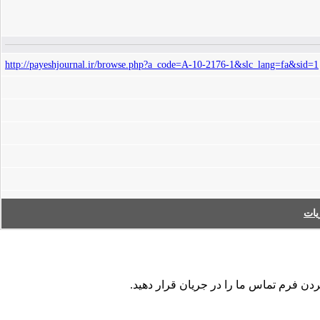
http://payeshjournal.ir/browse.php?a_code=A-10-2176-1&slc_lang=fa&sid=1
ات
ردن فرم تماس ما را در جریان قرار دهید.