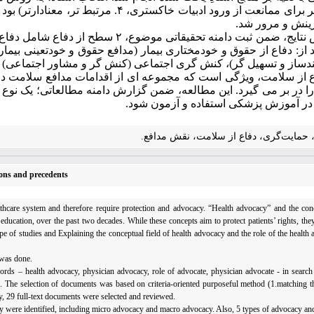
زینش و مرور شد.
د از: دفاع از حقوق و خودمختاری بیمار (مدافع حقوق و خودتعینی بیمار)
نمندساز و تسهیل­ گر)، کنش گری اجتماعی (کنش گر و مشاور اجتماعی) 
 از سلامت، ویژگی است که مجموعه ­ای از اقدامات مدافع سلامت در 
ا در بر می­ گیرد. این مطالعه، ضمن گزارش دامنه مطالعاتی؛ یک نوع­ شن
در آموزش پزشکی استفاده و آزمون شود.
، حمایت‌گری، دفاع از سلامت، نقش مدافع.
ions and precedents
lthcare system and therefore require protection and advocacy. “Health advocacy” and the con
education, over the past two decades. While these concepts aim to protect patients’ rights, they
pe of studies and Explaining the conceptual field of health advocacy and the role of the health
 was done.
ords – health advocacy, physician advocacy, role of advocate, physician advocate - in search 
 The selection of documents was based on criteria-oriented purposeful method (1.matching the
y, 29 full-text documents were selected and reviewed.
cy were identified, including micro advocacy and macro advocacy. Also, 5 types of advocacy and