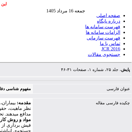
این 
جمعه 16 مرداد 1405
صفحه اصلی
درباره پایگاه
فهرست سامانه ها
الزامات سامانه ها
فهرست سازمانی
تماس با ما
JCR 2016
جستجوی مقالات
پایش
، جلد ۲۵، شماره ۱، صفحات ۳۱-۴۶
عنوان فارسی
مفهوم‌ شناسی دفاع
مقدمه:
بیماران،
چکیده فارسی مقاله
نظر ماهیت، حقوق
مدافع می­دهند. 
مواد و روش کار:
فیش ­برداری از 