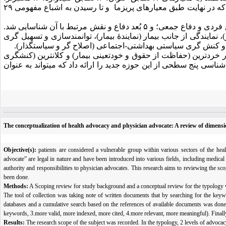
نمایاتر، پراستنادتر برای ممانعت از ورود ادبیات خاکستری، ۴. مرتبط ­تر، معنادارتر) بود که در نهایت طبق معیارهای پریزما و تا رسیدن به اشباع مفهومی ۲۹
براساس نتایج، ضمن ثبت دامنه تحقیقاتی موضوع، ۲ سطح از دفاع شامل دفاع فردی و دفاع جمعی؛ و ۵ بُعد دفاع و نقش مرتبط با آن شناسایی شد.
، نمایندگی از جانب بیمار (نمایندۀ بیمار)، توانمندسازی و تسهیل گری
و کنش گری سیاستی بهداشتی-اجتماعی (اصلاح­ گر و سیاست­گذار).
خردترین (حفاظت از حقوق و خودتعینی بیمار) و کلان­ترین (کنشگری
اسی پنج­ سطحی از این حوزه جدید را ارائه داد که می­تواند به­ عنوان
The conceptualization of health advocacy and physician advocate: A review of dimens
Objective(s):
patients are considered a vulnerable group within various sectors of the hea
advocate” are legal in nature and have been introduced into various fields, including medical 
authority and responsibilities to physician advocates. This research aims to reviewing the sco
been done.
Methods:
A Scoping review for study background and a conceptual review for the typology
The tool of collection was taking note of written documents that by searching for the keyw
databases and a cumulative search based on the references of available documents was done.
keywords, 3.more valid, more indexed, more cited, 4.more relevant, more meaningful). Finall
Results:
The research scope of the subject was recorded. In the typology, 2 levels of advoca