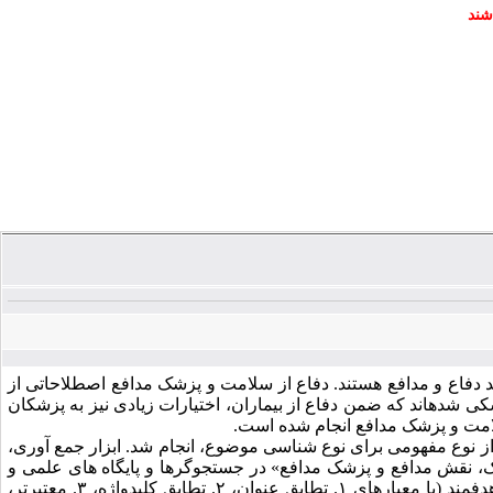
شند
 دفاع و مدافع هستند. دفاع از سلامت و پزشک مدافع اصطلاحاتی از
 شده­اند که ضمن دفاع از بیماران، اختیارات زیادی نیز به پزشکان
لامت و پزشک مدافع انجام شده است.
ز نوع مفهومی برای نوع­ شناسی موضوع، انجام شد. ابزار جمع­ آوری،
، نقش مدافع و پزشک مدافع» در جستجوگرها و پایگاه­ های علمی و
جستجوی انباشتی با تکیه بر منابع اسنادِ یافت­ شده انجام شد. انتخاب اسناد، به­ روش هدفمند (با معیارهای ۱. تطابق عنوان، ۲. تطابق کلیدواژه، ۳. معتبرتر،