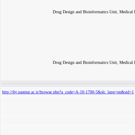
Drug Design and Bioinformatics Unit, Medical B
Drug Design and Bioinformatics Unit, Medical B
http://ibj.pasteur.ac.ir/browse.php?a_code=A-10-1700-5&slc_lang=en&sid=1