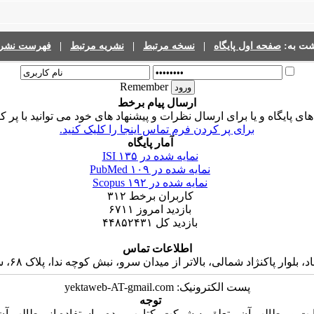
فهرست نشری
|
نشریه مرتبط
|
نسخه مرتبط
|
صفحه اول پایگاه
گشت به
Remember
ارسال پیام برخط
ی پایگاه و یا برای ارسال نظرات و پیشنهاد های خود می توانید با پر 
برای پر کردن فرم تماس اینجا را کلیک کنید.
آمار پایگاه
۱۳۵
نمایه شده در ISI
۱۰۹
نمایه شده در PubMed
۱۹۲
نمایه شده در Scopus
۳۱۲
کاربران برخط
۶۷۱۱
بازدید امروز
۴۴۸۵۲۴۳۱
بازدید کل
اطلاعات تماس
 پاکنژاد شمالی، بالاتر از میدان سرو، نبش کوچه ندا، پلاک ۶۸، ساختمان جاوید، واحد ۱۶
پست الکترونیک: yektaweb-AT-gmail.com
توجه
ت و مطالب آن متعلق به شرکت یکتاوب بوده و استفاده از مطالب آن ب