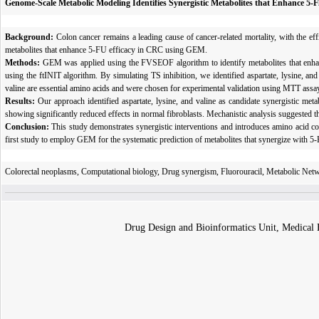
Genome-Scale Metabolic Modeling Identifies Synergistic Metabolites that Enhance 5-Fl
Background:
Colon cancer remains a leading cause of cancer-related mortality, with the ef
metabolites that enhance 5-FU efficacy in CRC using GEM
.
Methods:
GEM was applied using the FVSEOF algorithm to identify metabolites that enha
using the ftINIT algorithm. By simulating TS inhibition, we identified aspartate, lysine, a
valine are essential amino acids and were chosen for experimental validation using MTT as
Results:
Our approach identified aspartate, lysine, and valine as candidate synergistic met
showing significantly reduced effects in normal fibroblasts
. Mechanistic analysis suggested t
Conclusion:
This study demonstrates synergistic interventions and introduces amino acid co
first study to employ GEM for the systematic prediction of metabolites that synergize with 
Colorectal neoplasms, Computational biology, Drug synergism, Fluorouracil, Metabolic Ne
Drug Design and Bioinformatics Unit, Medical B