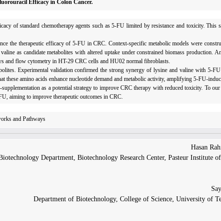
uorouracil Efficacy in Colon Cancer.
ficacy of standard chemotherapy agents such as 5-FU limited by resistance and toxicity.
This s
nce the therapeutic efficacy of 5-FU in CRC. Context-specific metabolic models were const
nd valine as candidate metabolites with altered uptake under constrained biomass production. 
says and flow cytometry in HT-29 CRC cells and HU02 normal fibroblasts
.
abolites. Experimental validation confirmed the strong synergy of lysine and valine with 5-FU
hat these amino acids enhance nucleotide demand and metabolic activity, amplifying 5-FU-induc
-supplementation as a potential strategy to improve CRC therapy with reduced toxicity.
To our 
5-FU, aiming to improve therapeutic outcomes in CRC.
tworks and Pathways
iotechnology Department, Biotechnology Research Center, Pasteur Institute of 
Department of Biotechnology, College of Science, University of Te