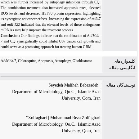
which was further increased by autophagy inhibition through CQ.
The combination treatment also increased apoptosis rates, elevated
ROS levels, and decreased HSP70 protein expression, highlighting
its synergistic anticancer effects.
Increasing the expression of
miR-7
and
miR-122
indicated that the elevated levels of these endogenous
miRNAs may help improve the treatment process.
Conclusion:
Our findings indicate that the combination of Ad/
Mda-
7
and CQ synergistically could inhibit U87 cancer cell growth and
could serve as a promising approach for treating human GBM.
Ad/Mda-7, Chloroquine, Apoptosis, Autophagy, Glioblastoma
کلیدواژه‌های
انگلیسی مقاله
| Seyedeh Maliheh Babazadeh
نویسندگان مقاله
Department of Microbiology, Qo.C., Islamic Azad
University, Qom, Iran.
Zolfaghari | Mohammad Reza Zolfaghari*
Department of Microbiology, Qo.C., Islamic Azad
University, Qom, Iran.