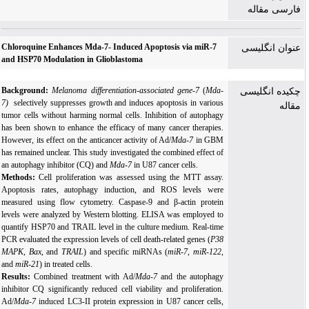
فارسی مقاله
Chloroquine Enhances Mda-7- Induced Apoptosis via miR-7
عنوان انگلیسی
and HSP70 Modulation in Glioblastoma
Background:
Melanoma differentiation-associated gene-7
(
Mda-
چکیده انگلیسی
7)
selectively suppresses growth and induces apoptosis in various
مقاله
tumor cells without harming normal cells. Inhibition of autophagy
has been shown to enhance the efficacy of many cancer therapies.
However, its effect on the anticancer activity of Ad/
Mda-7
in GBM
has remained unclear.
This study investigated the combined effect of
an autophagy inhibitor (CQ) and
Mda-7
in U87 cancer cells.
Methods:
Cell proliferation was assessed using the MTT assay.
Apoptosis rates, autophagy induction, and ROS levels were
measured using flow cytometry. Caspase-9 and β-actin protein
levels were analyzed by Western blotting. ELISA was employed to
quantify HSP70 and TRAIL level in the culture medium. Real-time
PCR evaluated the expression levels of cell death-related genes (
P38
MAPK
,
Bax
, and
TRAIL
) and specific miRNAs (
miR-7
,
miR-122
,
and
miR-21
) in treated cells.
Results:
Combined treatment with Ad/
Mda-7
and the autophagy
inhibitor CQ significantly reduced cell viability and proliferation.
Ad/
Mda-7
induced LC3-II protein expression in U87 cancer cells,