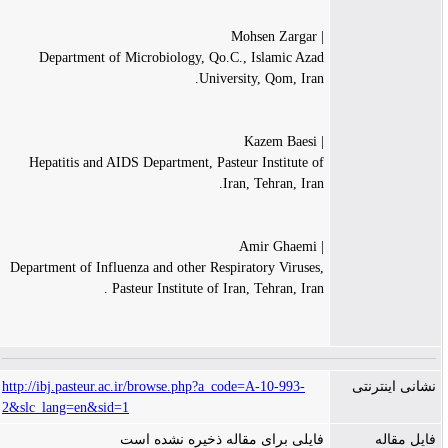
| Mohsen Zargar
Department of Microbiology, Qo.C., Islamic Azad
University, Qom, Iran.
| Kazem Baesi
Hepatitis and AIDS Department, Pasteur Institute of
Iran, Tehran, Iran.
| Amir Ghaemi
Department of Influenza and other Respiratory Viruses,
Pasteur Institute of Iran, Tehran, Iran .
http://ibj.pasteur.ac.ir/browse.php?a_code=A-10-993-
نشانی اینترنتی
2&slc_lang=en&sid=1
فایل مقاله
فایلی برای مقاله ذخیره نشده است