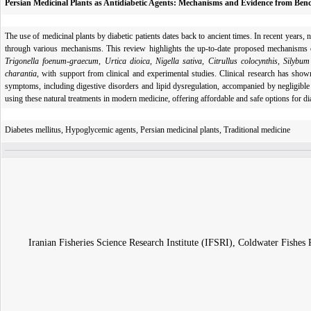
Persian Medicinal Plants as Antidiabetic Agents: Mechanisms and Evidence from Benc
The use of medicinal plants by diabetic patients dates back to ancient times. In recent years,
through various mechanisms. This review highlights the up-to-date proposed mechanisms 
Trigonella foenum-graecum, Urtica dioica, Nigella sativa, Citrullus colocynthis, Silyb
charantia
,
with support from clinical and experimental studies
. Clinical research has show
symptoms, including digestive disorders and lipid dysregulation,
accompanied by negligible 
using these natural treatments in modern medicine, offering affordable and safe options for dia
Diabetes mellitus, Hypoglycemic agents, Persian medicinal plants, Traditional medicine
Iranian Fisheries Science Research Institute (IFSRI), Coldwater Fish