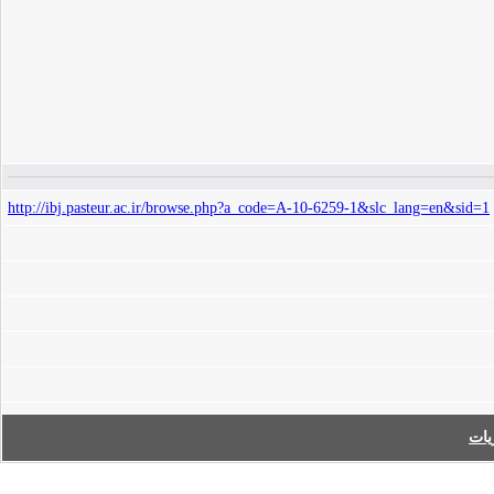
http://ibj.pasteur.ac.ir/browse.php?a_code=A-10-6259-1&slc_lang=en&sid=1
ات