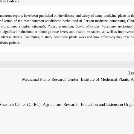
h to Bedside
 numerous reports have been published on the efficacy and safety of many medicinal plants in th
of action of the most common antidiabetic herbs used in
Persian
medicine,
comprising
Cin
um marianum, Zingiber officinale, Punica granatum, Salvia officinalis, Vaccinium arctosta
n significant reductions in blood glucose levels and insulin resistance, as well as improvemen
adverse effects. Continuing to study how these plants work and how effectively they treat dia
betes patients.
Medicinal Plants Research Center, Institute of Medicinal Plants,
es Research Center (CFRC), Agriculture Research, Education and Extension Org