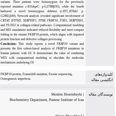
variants. Three patients were homozygous for the previously
reported mutation
c.831dupC: p.G278Rfs95
), while the fourth
harbored a novel homozygous deletion (
c.855_859del: p.
G286Lfs84
). Network analysis revealed significant involvement of
CRTAP, IFITM5, SERPINF1, PPIB, FKBP10, P3H1, SERPINH1,
and
PLOD2
in collagen-related pathways. Computational modeling
and MD simulations indicated reduced flexibility and more compact
folding in the mutant FKBP10 protein, which aligns with impaired
protein function and defective collagen processing.
Conclusion:
This study reports a novel
FKBP10
variant and
presents the first cohort-based analysis of
FKBP10
mutations in
Iranian patients with OI. It demonstrates the value of combining
WES with computational modeling to elucidate the molecular
mechanisms underlying OI.
FKBP10 protein, Frameshift mutation, Exome sequencing,
کلیدواژه‌های
Osteogenesis imperfecta
انگلیسی مقاله
| Moslem Hoseinbeyki
نویسندگان مقاله
Biochemistry Department, Pasteur Institute of Iran