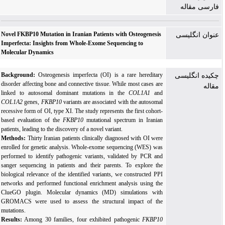
فارسی مقاله
Novel FKBP10 Mutation in Iranian Patients with Osteogenesis
عنوان انگلیسی
Imperfecta: Insights from Whole-Exome Sequencing to
Molecular Dynamics
Background:
Osteogenesis imperfecta (OI) is a rare hereditary
چکیده انگلیسی
disorder affecting bone and connective tissue. While most cases are
مقاله
linked to autosomal dominant mutations in the
COL1A1
and
COL1A2
genes,
FKBP10
variants are associated with the autosomal
recessive form of OI, type XI. The study represents the first cohort-
based evaluation of the
FKBP10
mutational spectrum in Iranian
patients, leading to the discovery of a novel variant.
Methods:
Thirty Iranian patients clinically diagnosed with OI were
enrolled for genetic analysis.
Whole-exome sequencing
(WES) was
performed to identify pathogenic variants, validated by PCR and
sanger sequencing in patients and their parents. To explore the
biological relevance of the identified variants, we constructed PPI
networks and performed functional enrichment analysis using the
ClueGO plugin.
Molecular dynamics
(MD) simulations with
GROMACS were used to assess the structural impact of the
mutations.
Results:
Among 30 families, four exhibited pathogenic
FKBP10