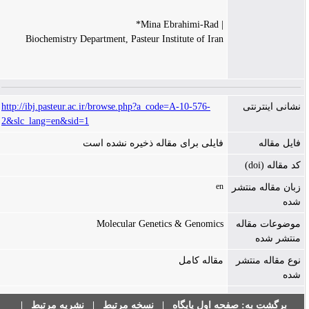
| Mina Ebrahimi-Rad*
Biochemistry Department, Pasteur Institute of Iran
http://ibj.pasteur.ac.ir/browse.php?a_code=A-10-576-
نشانی اینترنتی
2&slc_lang=en&sid=1
فایل مقاله
فایلی برای مقاله ذخیره نشده است
کد مقاله (doi)
en
زبان مقاله منتشر
شده
Molecular Genetics & Genomics
موضوعات مقاله
منتشر شده
نوع مقاله منتشر
مقاله کامل
شده
|
نشریه مرتبط
|
نسخه مرتبط
|
صفحه اول پایگاه
برگشت به: