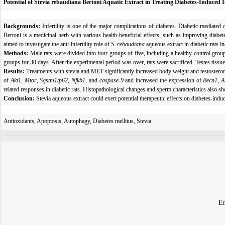
Potential of Stevia rebaudiana Bertoni Aquatic Extract in Treating Diabetes-Induced I
Backgrounds:
Infertility is one of the major complications of diabetes. Diabetic-mediated
Bertoni is a medicinal herb with various health-beneficial effects, such as improving diabet
aimed to investigate the anti-infertility role of
S. rebaudiana
aqueous extract in diabetic rats 
Methods:
Male rats
were divided into four groups of five, including a healthy control grou
groups for 30 days. After the experimental period was over, rats were sacrificed. Testes tiss
Results:
Treatments with stevia and MET significantly increased body weight and testoste
of
Akt1
,
Mtor
,
Sqstm1/p62
,
Nfkb1,
and
caspase-9
and increased the expression of
Becn1
,
A
related responses in diabetic rats. Histopathological changes and sperm characteristics als
Conclusion:
Stevia aqueous
extract could
exert potential therapeutic effects on diabetes-indu
Antioxidants, Apoptosis, Autophagy, Diabetes mellitus, Stevia
En