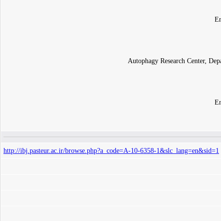
En
Autophagy Research Center, Depar
En
http://ibj.pasteur.ac.ir/browse.php?a_code=A-10-6358-1&slc_lang=en&sid=1