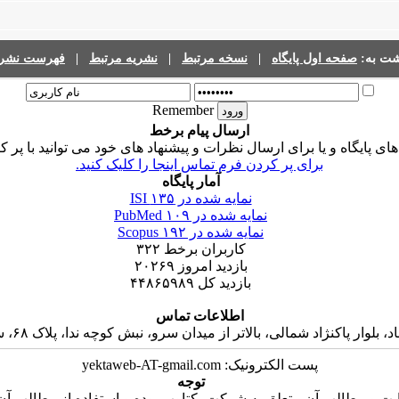
فهرست نشری
|
نشریه مرتبط
|
نسخه مرتبط
|
صفحه اول پایگاه
گشت به
Remember
ارسال پیام برخط
ی پایگاه و یا برای ارسال نظرات و پیشنهاد های خود می توانید با پر 
برای پر کردن فرم تماس اینجا را کلیک کنید.
آمار پایگاه
۱۳۵
نمایه شده در ISI
۱۰۹
نمایه شده در PubMed
۱۹۲
نمایه شده در Scopus
۳۲۲
کاربران برخط
۲۰۲۶۹
بازدید امروز
۴۴۸۶۵۹۸۹
بازدید کل
اطلاعات تماس
 پاکنژاد شمالی، بالاتر از میدان سرو، نبش کوچه ندا، پلاک ۶۸، ساختمان جاوید، واحد ۱۶
پست الکترونیک: yektaweb-AT-gmail.com
توجه
ت و مطالب آن متعلق به شرکت یکتاوب بوده و استفاده از مطالب آن ب