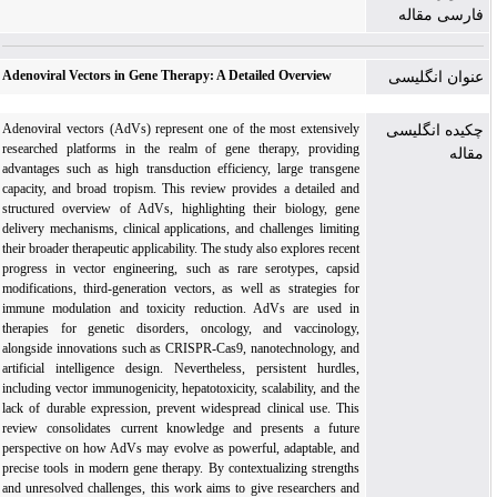
فارسی مقاله
Adenoviral Vectors in Gene Therapy: A Detailed Overview
عنوان انگلیسی
Adenoviral vectors (AdVs) represent one of the most extensively
چکیده انگلیسی
researched platforms in the realm of gene therapy, providing
مقاله
advantages such as high transduction efficiency, large transgene
capacity, and broad tropism. This review provides a detailed and
structured overview of AdVs, highlighting their biology, gene
delivery mechanisms, clinical applications, and challenges limiting
their broader therapeutic applicability. The study also explores recent
progress in vector engineering, such as rare serotypes, capsid
modifications, third-generation vectors, as well as strategies for
immune modulation and toxicity reduction. AdVs are used in
therapies for genetic disorders, oncology, and vaccinology,
alongside innovations such as CRISPR-Cas9, nanotechnology, and
artificial intelligence design. Nevertheless, persistent hurdles,
including vector immunogenicity, hepatotoxicity, scalability, and the
lack of durable expression, prevent widespread clinical use. This
review consolidates current knowledge and presents a future
perspective on how AdVs may evolve as powerful, adaptable, and
precise tools in modern gene therapy. By contextualizing strengths
and unresolved challenges, this work aims to give researchers and