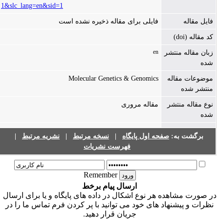
1&slc_lang=en&sid=1
فایل مقاله
فایلی برای مقاله ذخیره نشده است
کد مقاله (doi)
en
زبان مقاله منتشر
شده
Molecular Genetics & Genomics
موضوعات مقاله
منتشر شده
نوع مقاله منتشر
مقاله مروری
شده
|
نشریه مرتبط
|
نسخه مرتبط
|
صفحه اول پایگاه
برگشت به:
فهرست نشریات
Remember
ارسال پیام برخط
ر صورت مشاهده هر نوع اشکال در داده های پایگاه و یا برای ارسال
نظرات و پیشنهاد های خود می توانید با پر کردن فرم تماس ما را در
جریان قرار دهید.