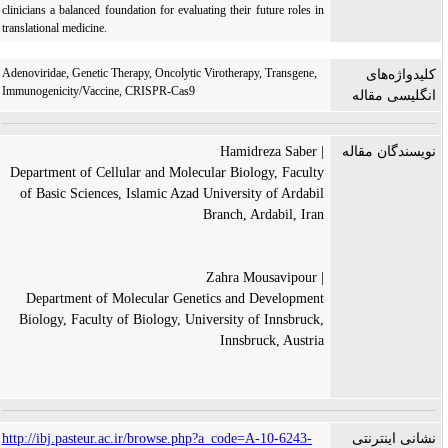
clinicians a balanced foundation for evaluating their future roles in
translational medicine.
Adenoviridae, Genetic Therapy, Oncolytic Virotherapy, Transgene,
کلیدواژه‌های
Immunogenicity/Vaccine, CRISPR-Cas9
انگلیسی مقاله
| Hamidreza Saber
نویسندگان مقاله
Department of Cellular and Molecular Biology, Faculty
of Basic Sciences, Islamic Azad University of Ardabil
Branch, Ardabil, Iran
| Zahra Mousavipour
Department of Molecular Genetics and Development
Biology, Faculty of Biology, University of Innsbruck,
Innsbruck, Austria
http://ibj.pasteur.ac.ir/browse.php?a_code=A-10-6243-
نشانی اینترنتی