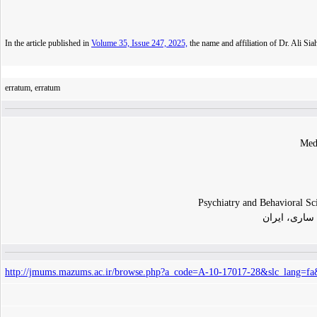
In the article published in
Volume 35, Issue 247, 2025,
the name and affiliation of Dr. Ali Si
erratum, erratum
Medi
Psychiatry and Behavioral Sci
ساری، ایران
http://jmums.mazums.ac.ir/browse.php?a_code=A-10-17017-28&slc_lang=fa