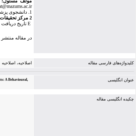
مولف مسئول:
ht@mazums.ac.ir
1. دانشجوی پزشکی، فیزیولوژی، پزشکی، علوم پزشکی مازندران، ساری، ایران
2
مرکز تحقیقات 
E
تاریخ دریافت : 10/2/1403 تاریخ ارجاع جهت اصلاحات : 12/3/1403 تاریخ تصویب : 404
در مقاله منتشر 
کلیدواژه‌های فارسی مقاله
اصلاحیه، اصلاحیه
ts: A Behavioural,
عنوان انگلیسی
چکیده انگلیسی مقاله