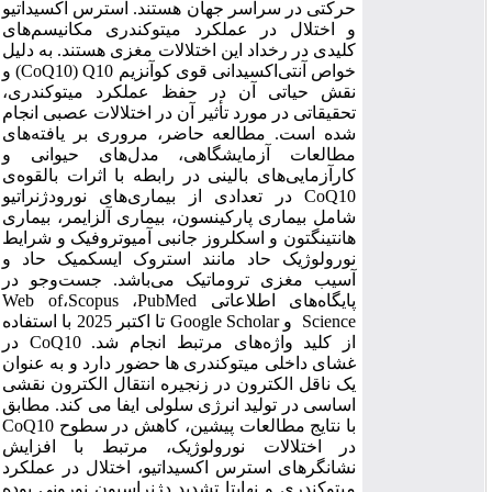
حرکتی در سراسر جهان هستند. استرس اکسیداتیو
و اختلال در عملکرد میتوکندری مکانیسم‌های
کلیدی در رخداد این اختلالات مغزی هستند. به دلیل
خواص آنتی‌اکسیدانی قوی کوآنزیم
Q10
(
CoQ10
) و
نقش حیاتی آن در حفظ عملکرد میتوکندری،
تحقیقاتی در مورد تأثیر آن در اختلالات عصبی انجام
شده است. مطالعه حاضر، مروری بر یافته‌های
مطالعات آزمایشگاهی، مدل‌های حیوانی و
کارآزمایی‌های بالینی در رابطه با اثرات بالقوه‌ی
CoQ10
در تعدادی از بیماری‌های نورودژنراتیو
شامل بیماری پارکینسون، بیماری آلزایمر، بیماری
هانتینگتون و اسکلروز جانبی آمیوتروفیک و شرایط
نورولوژیک حاد مانند استروک ایسکمیک حاد و
آسیب مغزی تروماتیک می‌باشد. جست‌وجو در
پایگاه‌های اطلاعاتی
PubMed
،
Scopus
،
Web of
Science
و
Google Scholar
تا اکتبر 2025 با استفاده
از کلید ‌واژه‌های مرتبط انجام شد.
CoQ10
در
غشای داخلی میتوکندری ها حضور دارد و به عنوان
یک ناقل الکترون در زنجیره انتقال الکترون نقشی
اساسی در تولید انرژی سلولی ایفا می کند. مطابق
با نتایج مطالعات پیشین، کاهش در سطوح
CoQ10
در اختلالات نورولوژیک، مرتبط با افزایش
نشانگرهای استرس اکسیداتیو، اختلال در عملکرد
میتوکندری و نهایتا تشدید دژنراسیون نورونی بوده