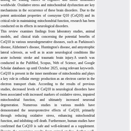
worldwide. Oxidative stress and mitochondrial dysfunction are key
mechanisms in the occurrence of these brain disorders. Due to the
potent antioxidant properties of coenzyme Q10 (CoQ10) and its
critical role in maintaining mitochondrial function, research has been
conducted on its effects in neurological disorders.
This review examines findings from laboratory studies, animal
models, and clinical trials concerning the potential benefits of
CoQ10 in various neurodegenerative diseases, such as Parkinson's
disease, Alzheimer's disease, Huntington's disease, and amyotrophic
lateral sclerosis, as well as in acute neurological conditions like
acute ischemic stroke and traumatic brain injury.
A search was
conducted in
the
PubMed, Scopus, Web of Science, and Google
Scholar databases up until October 2025, using relevant keywords.
CoQ10 is present in the inner membrane of mitochondria and plays
a key role in cellular energy production as an electron carrier in the
electron transport chain. According to the results of previous
studies, decreased levels of CoQ10 in neurological disorders have
been associated with increased markers of oxidative stress, impaired
mitochondrial function, and ultimately increased neuronal
degeneration. Numerous studies in various models have
demonstrated the neuroprotective effects of CoQ10, primarily
through reducing oxidative stress, enhancing mitochondrial
function, and inhibiting cell death. Furthermore, human studies have
confirmed that CoQ10 is safe and well-tolerated as a supplement.