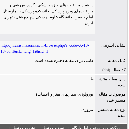
دانشیار مراقبت های ویژه پزشکی، گروه بیهوشی و
مراقبت‌های ویژه پزشکی، دانشکده پزشکی، بیمارستان
امام حسین، دانشگاه علوم پزشکی شهیدبهشتی، تهران،
ایران
نشانی اینترنتی
http://jmums.mazums.ac.ir/browse.php?a_code=A-10-
18751-1&slc_lang=fa&sid=1
فایل مقاله
فایلی برای مقاله ذخیره نشده است
کد مقاله (doi)
fa
زبان مقاله منتشر
شده
موضوعات مقاله
نورولوژی(بیماریهای مغز و اعصاب)
منتشر شده
نوع مقاله منتشر
مروری
شده
برگشت به:
صفحه اول پایگاه
|
نسخه مرتبط
|
نشریه مرتبط
|