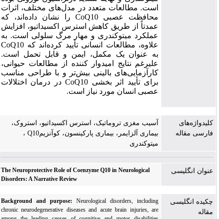
است.
مطالعات متعدد در مدل‌های مختلف، اثرات
محافظت عصبی
CoQ10
را نشان داده‌اند، که
عمدتاً از طریق کاهش استرس اکسیداتیو، افزایش
عملکرد میتوکندری و مهار مرگ سلولی است. به
علاوه
، مطالعات انسانی تأیید کرده‌اند که
CoQ10
به عنوان یک مکمل، ایمن و قابل تحمل است.
علیرغم نتایج امیدوار کننده از مطالعات حیوانی،
کارآزمایی‌های بالینی بیش‌تر و با طراحی مناسب
برای تأیید اثر بخشی
CoQ10
در درمان اختلالات
عصبی انسان مورد نیاز است.
کلیدواژه‌های
آسیب مغزی تروماتیک، استرس اکسیداتیو، استروک،
فارسی مقاله
بیماری آلزایمر، بیماری پارکینسون، کوآنزیمQ10 ،
میتوکندری
The Neuroprotective Role of Coenzyme Q10 in Neurological
عنوان انگلیسی
Disorders: A Narrative Review
Background and purpose:
Neurological disorders, including
چکیده انگلیسی
chronic neurodegenerative diseases and acute brain injuries, are
مقاله
among the leading causes of cognitive and motor disabilities