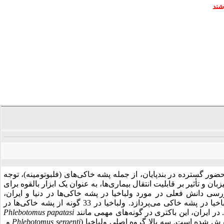
شند
حضور گسترده در بندپایان، از جمله پشه‌ خاکی
های (فلبوتومینه)، توجه
ن و تأثیر بر قابلیت انتقال بیماری‌ها، به عنوان یک ابزار بالقوه برای
ررسی دانش فعلی در مورد ولباخیا در پشه‌ خاکی
ها در دنیا و ایران،
خیا در پشه خاکی می‌پردازد.
ولباخیا در 33 گونه از پشه
خاکی‌ها در
Phlebotomus papatasi
زارش شده است. سه بالا گروه اصلی ولباخیا (
Phlebotomus sergenti
و