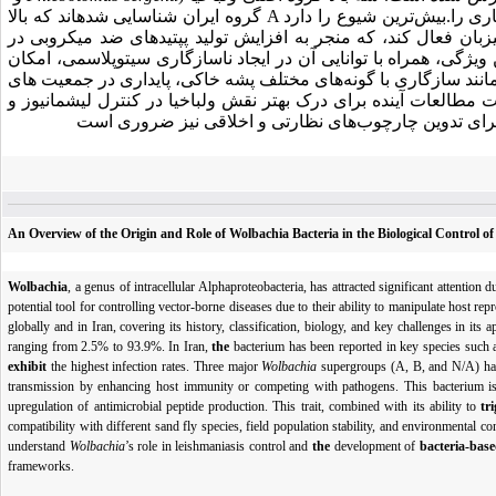
اری را
.
بیش‌ترین شیوع را دارد
A
گروه
ایران شناسایی شدهاند که بالا
یزبان فعال کند، که منجر به افزایش تولید پپتیدهای ضد میکروبی در
 ویژگی، همراه با توانایی آن در ایجاد ناسازگاری سیتوپلاسمی، امکان
 مانند سازگاری با گونه‌های مختلف پشه خاکی، پایداری در جمعیت های
ت مطالعات آینده برای درک بهتر نقش ولباخیا در کنترل لیشمانیوز و
 برای تدوین چارچوب‌های نظارتی و اخلاقی نیز ضروری است
An Overview of the Origin and Role of Wolbachia Bacteria in the Biological Control of
Wolbachia
, a genus of intracellular Alphaproteobacteria, has attracted significant attention
potential tool for controlling vector-borne diseases due to their ability to manipulate host
globally and in Iran, covering its history, classification, biology, and key challenges in its a
ranging from 2.5% to 93.9%. In Iran,
the
bacterium has been reported in key species such
exhibit
the highest infection rates. Three major
Wolbachia
supergroups (A, B, and N/A) hav
transmission by enhancing host immunity or competing with pathogens. This bacterium is
upregulation of antimicrobial peptide production. This trait, combined with its ability to
tr
compatibility with different sand fly species, field population stability, and environmental c
understand
Wolbachia
’s role in leishmaniasis control and
the
development of
bacteria-bas
frameworks.