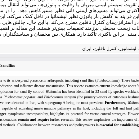
تقویت سیستم ایمنی میزبان یا رقابت با پاتوژن‌ها، می‌تواند انتقال بیم
اکتری می‌تواند مسیرهای ایمنی ذاتی نظیر مسیر
کاهش دهد.
را در م
ین فرایند به کاهش بار پاتوژن نظیر لیشمانیا در ناقل کمک می
کند.
این
 در استراتژی‌های کنترل ناقلین مطرح می‌کند. با این حال، چالش هایی
ظات زیست محیطی نیازمند تحقیقات بیش‌تر هستند
.
ا
ین مقاله بر اهمی
بتنی بر این باکتری تأکید دارد. همکاری بین محققان و سیاستگذاران
 لیشمانیوز، کنترل ناقلین، ایران
 Sandflies
 due to its widespread presence in arthropods, including sand flies (Phlebotominae). These bacte
 reproduction and influence disease transmission. This review examines current knowledge about
W
pplication for sand fly control.
Wolbachia
has been identified in 33 sand fly species worldwid
 as
Phlebotomus papatasi
and
Phlebotomus sergenti
(the primary vectors of cutaneous leishma
e been detected in Iran, with supergroup A being the most prevalent.
Furthermore,
Wolbac
 capable of activating innate immune pathways in the host, including the Toll and Imd pa
igger
cytoplasmic incompatibility, highlights its potential for vector control strategies. Howe
onsiderations
remain and require
further research. This review emphasizes the importance of f
ed
methods. Collaboration between researchers and policymakers
is essential for establishing