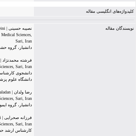
کلیدواژه‌های انگلیسی مقاله
نویسندگان مقاله
نصیبه حسینی | nasibeh hosseini
 Medical Sciences,
Sari, Iran
دانشیار، گروه حشر
فرشته محمدنژاد | ereshteh mohammadnejad
iences, Sari, Iran
دانشجوی کارشناسی
دانشگاه علوم پزش
رضا ولدان | reza valadan
iences, Sari, Iran
دانشیار، گروه ای
فرزانه صحرایی | farzaneh sahraei
iences, Sari, Iran
کارشناس ارشد حشر