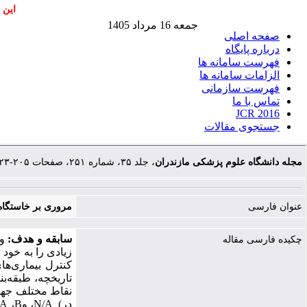
این 
جمعه 16 مرداد 1405
صفحه اصلی
درباره پایگاه
فهرست سامانه ها
الزامات سامانه ها
فهرست سازمانی
تماس با ما
JCR 2016
جستجوی مقالات
مجله دانشگاه علوم پزشکی مازندران
، جلد ۳۵، شماره ۲۵۱، صفحات ۲۰۵-۲۲۳
عنوان فارسی
مروری بر خاستگاه 
سابقه و هدف:
ول
چکیده فارسی مقاله
زیادی را به خود ج
کنترل بیماری‌ها
تاریخچه، طبقه
بن
نقاط مختلف جهان شناسایی شده است، ب
در
)
N/A
، و
B
،
A