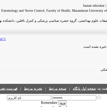
ha
al Entomology and Vector Control, Faculty of Health, Mazandaran University of
حقیقات علوم بهداشتی، گروه حشره شناسی پزشکی و کنترل ناقلین، دانشکده ب
id=1
 ذخیره نشده است
شکی
شت به:
صفحه اول پایگاه
|
نسخه مرتبط
|
نشریه مرتبط
|
فهرست نشری
Remember