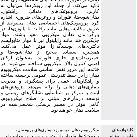
تأکید می‌کند. از جمله این رویکردها می‌توان به
کاربرد پروبیوتیک‌های دندانی، زایلیتول،
دهان‌شویه‌ها، فلوراید و روغن‌های ضروری اشاره
کرد. پروبیوتیک‌های اختصاصی دهان می‌توانند از
طریق مکانیسم‌هایی مانند رقابت با پاتوژن‌ها، در
بازگرداندن تعادل میکروبی مفید باشند. مواد
جایگزین قند مانند زایلیتول نیز با مهار متابولیسم
باکتری‌های پوسیدگی‌زا مؤثر عمل می‌کنند.
همچنین، استفاده صحیح از دهان‌شویه‌ها و
خمیردندان‌های حاوی فلوراید، به‌عنوان ارکان
اصلی کنترل پلاک میکروبی شناخته می‌شوند. در
خاتمه، این مرور نقش اساسی سلامت میکروبیوم
دهان را در حفظ تندرستی عمومی برجسته ساخته
و راهکارهای عملی برای پیشگیری و مدیریت
بیماری‌های دهانی را ارائه می‌دهد. پژوهش‌های
آینده با تمرکز بر شناسایی نشانگرهای زیستی و
توسعه درمان‌های مبتنی بر اصلاح میکروبیوم،
گامی مؤثر در مسیر پزشکی شخصی‌شده در
سلامت دهان خواهند بود.
کلیدواژه‌های
میکروبیوم دهان، دیسبیوز، بیماری‌های پریودنتال،
فارسی مقاله
پروبیوتیک‌ها، فلورایدها، روغن‌های ضروری، بیماری‌های