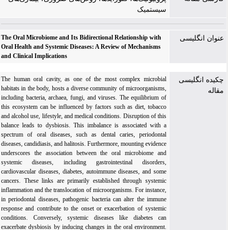
سیستمیک
The Oral Microbiome and Its Bidirectional Relationship with
عنوان انگلیسی
Oral Health and Systemic Diseases: A Review of Mechanisms
and Clinical Implications
The human oral cavity, as one of the most complex microbial
چکیده انگلیسی
habitats in the body, hosts a diverse community of microorganisms,
مقاله
including bacteria, archaea, fungi, and viruses. The equilibrium of
this ecosystem can be influenced by factors such as diet, tobacco
and alcohol use, lifestyle, and medical conditions. Disruption of this
balance leads to dysbiosis. This imbalance is associated with a
spectrum of oral diseases, such as dental caries, periodontal
diseases, candidiasis, and halitosis. Furthermore, mounting evidence
underscores the association between the oral microbiome and
systemic diseases, including gastrointestinal disorders,
cardiovascular diseases, diabetes, autoimmune diseases, and some
cancers. These links are primarily established through systemic
inflammation and the translocation of microorganisms. For instance,
in periodontal diseases, pathogenic bacteria can alter the immune
response and contribute to the onset or exacerbation of systemic
conditions. Conversely, systemic diseases like diabetes can
exacerbate dysbiosis by inducing changes in the oral environment.