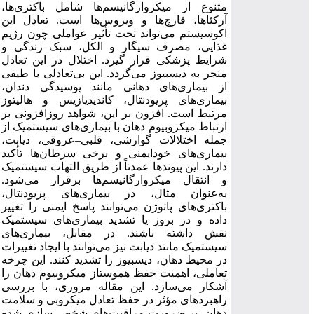
متنوع از میکروارگانیسم‌ها شامل باکتری‌ها،
آرکئاها، قارچ‌ها و ویروس‌ها است. تعادل این
اکوسیستم می‌تواند تحت تأثیر عواملی چون رژیم
غذایی، مصرف سیگار و الکل، سبک زندگی و
شرایط پزشکی قرار گیرد. اختلال در این تعادل
منجر به دیسبیوز می‌گردد. این بی‌تعادلی با طیفی
از بیماری‌های دهانی مانند پوسیدگی دندان،
بیماری‌های پریودنتال، کاندیدیازیس و هالیتوز
مرتبط است. افزون بر این، شواهد روزافزونی بر
ارتباط میکروبیوم دهان با بیماری‌های سیستمیک از
جمله اختلالات گوارشی، قلبی
–
عروقی، دیابت،
بیماری‌های خودایمنی و برخی سرطان‌ها تأکید
دارند. این پیوندها عمدتاً از طریق التهاب سیستمیک
و انتقال میکروارگانیسم‌ها برقرار می‌شود.
به‌عنوان مثال، در بیماری‌های پریودنتال،
باکتری‌های پاتوژن می‌توانند پاسخ ایمنی را تغییر
داده و در بروز یا تشدید بیماری‌های سیستمیک
نقش داشته باشند. در مقابل، بیماری‌های
سیستمیک مانند دیابت نیز می‌توانند با ایجاد تغییرات
در محیط دهان، دیسبیوز را تشدید کنند. این چرخه
تعاملی، اهمیت حفظ هموستاز میکروبیوم دهان را
آشکار می‌سازد. این مقاله مروری، با بررسی
راهبردهای مؤثر در حفظ تعادل میکروبی و سلامت
دهان، بر ضرورت مراقبت‌های شخصی‌سازی شده