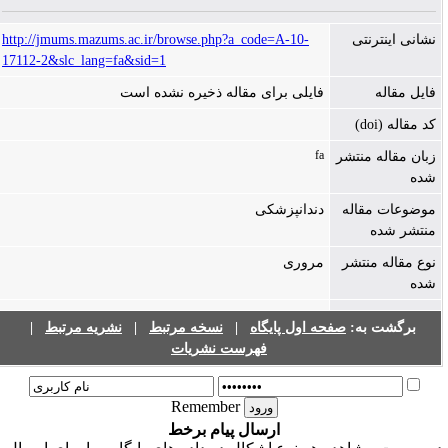
نشانی اینترنتی
http://jmums.mazums.ac.ir/browse.php?a_code=A-10-
17112-2&slc_lang=fa&sid=1
فایل مقاله
فایلی برای مقاله ذخیره نشده است
کد مقاله (doi)
fa
زبان مقاله منتشر
شده
موضوعات مقاله
دندانپزشکی
منتشر شده
نوع مقاله منتشر
مروری
شده
برگشت به:
صفحه اول پایگاه
|
نسخه مرتبط
|
نشریه مرتبط
|
فهرست نشریات
Remember
ارسال پیام برخط