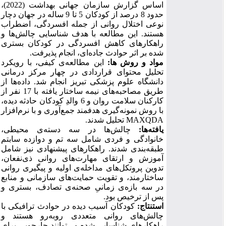
اساس گزارش سازمان جهانی بهداشت (2022)،
حدود 8 درصد از کودکان 5 تا 9 ساله در جهان دچار
نوعی اختلال روانی از جمله افسردگی، اضطراب
هستند. این مطالعه با هدف شناسایی چالش‌ها و
راهکارهای کاهش افسردگی در کودکان بستری
‌شده بر اثر حوادث جاده‌ای، انجام پذیرفت
.
مواد و روش
ها:
این مطالعه‌ی کیفی، با رویکرد
تحلیل محتوای قراردادی در چهار مرکز درمانی
دانشگاه علوم پزشکی تبریز انجام شد. داده‌ها از
طریق مصاحبه‌های نیمه‌ ساختار یافته با 17 نفر از
کارکنان سلامت روان و 6 والدِ کودکان حادثه ‌دیده،
با روش نمونه‌گیری هدفمند جمع‌آوری و با نرم‌افزار
MAXQDA
تحلیل شدند
.
یافته
ها:
چالش‌ها در سه دسته‌ی محیطی،
خانوادگی و فردی شامل سه تم و دوازده سابتم
طبقه‌بندی شدند. راهکارهای پیشنهادی نیز شامل
آموزش و ارتقای مهارت‌های روانی ذی‌نفعان،
تدوین پروتکل‌های مداخله‌ی اولیه و پیگیری روانی
ساختارمند، و تقویت حمایت‌های سازمانی و منابع
در سه بازه‌ی زمانیِ صحنه‌ی تصادف، بستری و
پس از ترخیص بود
.
استنتاج:
کودکان آسیب ‌دیده در حوادث ترافیکی با
چالش‌های روانی متعددی روبه‌رو هستند و
راهکارهای شناسایی ‌شده می‌توانند چارچوبی برای