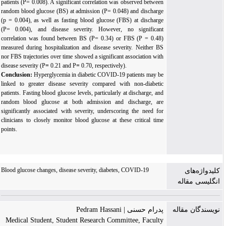
patients (P= 0.008). A significant correlation was observed between
random blood glucose (BS) at admission (P= 0.048) and discharge
(p = 0.004), as well as fasting blood glucose (FBS) at discharge
(P= 0.004), and disease severity. However, no significant
correlation was found between BS (P= 0.34) or FBS (P = 0.48)
measured during hospitalization and disease severity.
Neither BS
nor FBS
trajectories over time showed a significant association with
disease severity
(P
=
0.21
and P
=
0.70, respectively).
Conclusion:
Hyperglycemia in diabetic COVID-19 patients may be
linked to
greater disease severity compared with non-diabetic
patients. Fasting blood glucose levels, particularly at discharge, and
random blood glucose at both admission and discharge, are
significantly associated with severity, underscoring the need for
clinicians to closely monitor blood glucose at these critical time
points.
Blood glucose changes, disease severity, diabetes, COVID-19
کلیدواژه‌های
انگلیسی مقاله
نویسندگان مقاله
پدرام حسنی | Pedram Hassani
Medical Student, Student Research Committee, Faculty