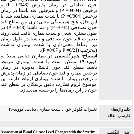
خون تصادفی
در زمان پذیرش
(0/048=
P
)
و
ترخیص (0/004=
P
)
و هم
چنین قند ناشتا
در زمان
ترخیص (0/004=
P
)
با شدت بیماری مشاهده شد. با
این حال، هیچ همبستگی معنی‌داری بین سطح قند
خون تصادفی (0/34=
P
)
و قند ناشتا (0/48=
P
)
در
طول بستری شدن و شدت بیماری یافت نشد. روند
تغییرات قند خون تصادفی و ناشتا در طول زمان
نیز ارتباط معنی‌داری با شدت بیماری نداشت
(به‌ترتیب
(0/21=
P
و 0/07=
P
).
استنتاج:
هیپرگلیسمی در بیماران دیابتی مبتلا به
کووید-۱۹ ممکن است با شدت بیماری مرتبط
باشد. سطح قند خون ناشتا، به‌ویژه در زمان
ترخیص بیمار، و قند خون
تصادفی
در زمان پذیرش
و ترخیص بیمار، با شدت بیماری ارتباط دارند، این
موضوع لزوم نظارت دقیق پزشکان بر سطح قند
خون در این زمان‌ها را برجسته می‌سازد
.
کلیدواژه‌های
تغییرات گلوکز خون، شدت بیماری، دیابت، کووید-19
فارسی مقاله
Association of Blood Glucose Level Changes with the Severity
عنوان انگلیسی