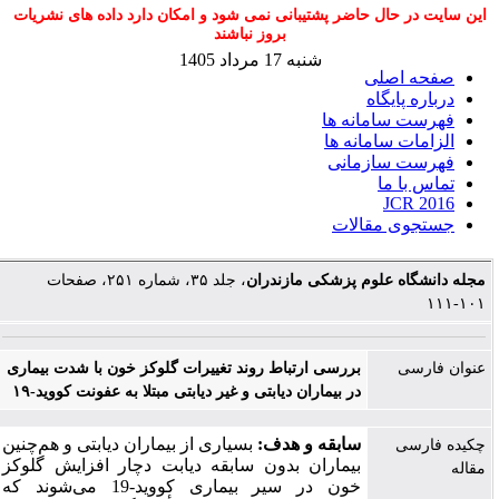
این سایت در حال حاضر پشتیبانی نمی شود و امکان دارد داده های نشریات
بروز نباشند
شنبه 17 مرداد 1405
صفحه اصلی
درباره پایگاه
فهرست سامانه ها
الزامات سامانه ها
فهرست سازمانی
تماس با ما
JCR 2016
جستجوی مقالات
مجله دانشگاه علوم پزشکی مازندران
، جلد ۳۵، شماره ۲۵۱، صفحات
۱۰۱-۱۱۱
عنوان فارسی
بررسی ارتباط روند تغییرات گلوکز خون با شدت بیماری
در بیماران دیابتی و غیر دیابتی مبتلا به عفونت کووید-۱۹
سابقه و هدف:
بسیاری از بیماران دیابتی و هم‌چنین
چکیده فارسی
بیماران بدون سابقه دیابت دچار افزایش گلوکز
مقاله
خون در سیر بیماری کووید-19 می‌شوند که