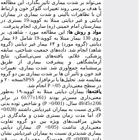
می‌تواند بر شدت بیماری تأثیر بگذارد،
این مطالعه
با هدف بررسی روند تغییرات گلوکز خون و ارتباط
آن با تظاهرات بالینی و شدت بیماری در بیماران
دیابتی و غیر دیابتی مبتلا به کووید-19 بستری در
بیمارستان امام خمینی (ره) ساری، انجام پذیرفت.
مواد و روش
ها:
این مطالعه مورد - شاهدی، بر
روی 130 بیمار مبتلا به کووید-19 شامل
۶۶ بیمار
دیابتی (گروه مورد) و ۶۴ بیمار غیر دیابتی (گروه
شاهد)
انجام شد. داده‌های جمعیت ‌شناختی، سابقه
پزشکی، علائم، یافته‌های سی‌تی‌اسکن، نتایج
آزمایشگاهی و پیشرفت بیماری از طریق
پرسشنامه جمع‌آوری شد. شدت بیماری، تغییرات
قند خون و تأثیر آن ها بر شدت بیماری بین دو گروه
مقایسه شد.
تحلیل‌ها با نرم‌افزار
SPSS
نسخه ۲۰ و
در سطح معنی‌داری 05/
<
P
انجام شد.
یافته
ها:
بیماران دیابتی مبتلا به کووید-
۱۹
به‌طور
معنی‌داری مسن‌تر بودند (
1/61
±
61/77
در برابر
2/06
±
49/45
سال، (0/001
<
P
)
و شاخص توده بدنی
بالاتری نسبت به بیماران غیردیابتی داشتند (0/028=
P
)
، اما مدت زمان بستری شدن و ماندگاری در
بخش مراقبت‌های ویژه بین دو گروه تفاوت
معنی‌داری نداشت (0/05
>
P
).
بیماران دیابتی
بیماری شدیدتری نسبت به بیماران غیردیابتی نشان
دادند (0/008=
P
).
همبستگی معنی‌داری بین قند