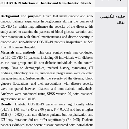
of COVID-19 Infection in Diabetic and Non-Diabetic Patients
Background and purpose:
Given that many diabetic and non-
چکیده انگلیسی
diabetic patients experience hyperglycemia during the course of
مقاله
COVID-19, which may influence
the severity of the disease, this
study aimed to examine
the patterns of blood glucose variation
and
their association with clinical manifestations and disease severity in
diabetic and non-diabetic COVID-19 patients hospitalized at Sari
Imam Khomeini Hospital.
Materials and methods:
This case–control study was conducted
on 130 COVID-19 patients, including 66 individuals with diabetes
as the case group and 64 non-diabetic individuals as the control
group. Data on demographics, medical history, symptoms, CT
findings, laboratory results, and disease progression were collected
via questionnaire. Subsequently, the severity of the disease, blood
glucose
fluctuations, and their
associations
with disease severity
were compared between diabetic and non-diabetic individuals.
Analyses were conducted using SPSS
version 20, with statistical
significance set at P
<
0.05.
Results:
Diabetic COVID-19 patients were significantly older
(61.77 ± 1.61 vs. 49.45 ± 2.06 years; P < 0.001) and had a higher
BMI (P= 0.028) than non-diabetic patients, but hospitalization and
ICU stay durations did not differ significantly (P> 0.05). Diabetic
patients exhibited more severe disease compared with non-diabetic