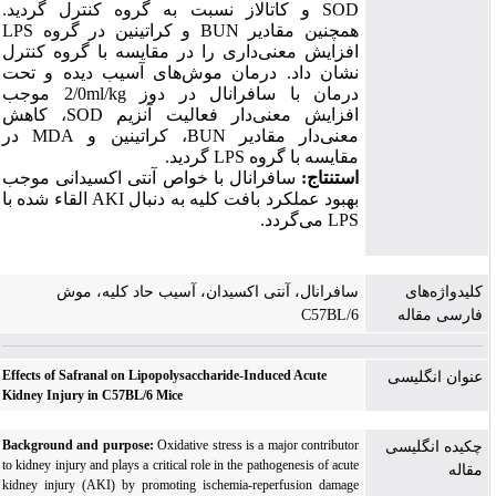
SOD
و کاتالاز نسبت به گروه کنترل گردید.
همچنین مقادیر
BUN
و کراتینین در گروه
LPS
افزایش معنی‌داری را در مقایسه با گروه کنترل
نشان داد. درمان موش‌های آسیب دیده و تحت
درمان با سافرانال در دوز
ml/kg
2/0 موجب
افزایش معنی‌دار فعالیت آنزیم
SOD
، کاهش
معنی‌دار مقادیر
BUN
، کراتینین و
MDA
در
مقایسه با گروه
LPS
گردید.
استنتاج:
سافرانال با خواص آنتی اکسیدانی موجب
بهبود عملکرد بافت کلیه به دنبال
AKI
القاء شده با
LPS
می
گردد.
کلیدواژه‌های
سافرانال، آنتی اکسیدان، آسیب حاد کلیه، موش
فارسی مقاله
C57BL/6
Effects of Safranal on Lipopolysaccharide-Induced Acute
عنوان انگلیسی
Kidney Injury in C57BL/6 Mice
Background and purpose:
Oxidative stress
is a major contributor
چکیده انگلیسی
to
kidney injury and plays a critical role in the
pathogenesis
of acute
مقاله
kidney injury (AKI) by promoting ischemia-reperfusion damage