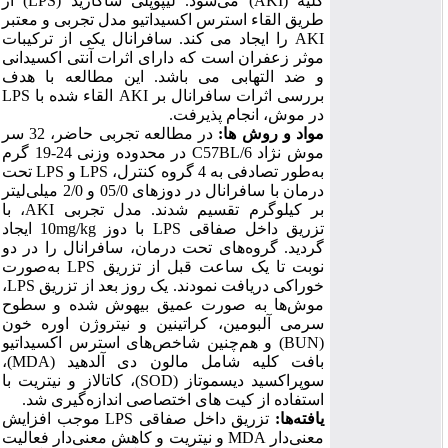
کلیه (
AKI
)
می‌شود. لیپوپلی ساکارید (
LPS
)
از
طریق القاء استرس اکسیداتیو مدل‌ تجربی و معتبر
AKI
را ایجاد می کند. سافرانال یکی از ترکیبات
موثر زعفران است که دارای اثرات آنتی اکسیدانی
و ضد التهابی می باشد. این مطالعه با هدف
بررسی اثرات سافرانال بر
AKI
القاء شده با
LPS
در موش، انجام پذیرفت.
مواد و روش
ها:
در مطالعه تجربی حاضر، 32 سر
موش نژاد
C57BL/6
در محدوده وزنی 24-19 گرم
به‌طور تصادفی به 4 گروه کنترل،
LPS
و
LPS
تحت
درمان با سافرانال در دوزهای 05/0 و 2/0 میلی
لیتر
بر کیلوگرم تقسیم شدند. مدل تجربی
AKI
، با
تزریق داخل صفاقی
LPS
با دوز
mg/kg
10 ایجاد
گردید. گروه‌های تحت درمان، سافرانال را در دو
نوبت تا یک ساعت قبل از تزریق
LPS
به‌صورت
خوراکی دریافت نمودند. یک روز بعد از تزریق
LPS
،
موش‌ها به صورت عمیق بیهوش شده و سطوح
سرمی آلبومین، کراتینین و نیتروژن اوره خون
(
BUN
) و هم
چنین شاخص
های استرس اکسیداتیو
بافت کلیه شامل مالون دی آلدهید (
MDA
)،
سوپراکسید دیسموتاز (
SOD
)، کاتالاز و نیتریت با
استفاده از کیت های اختصاصی اندازه
گیری شد.
یافته
ها:
تزریق داخل صفاقی
LPS
موجب افزایش
معنی‌دار
MDA
و نیتریت و کاهش معنی‌دار فعالیت