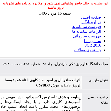
این سایت در حال حاضر پشتیبانی نمی شود و امکان دارد داده های نشریات
بروز نباشند
جمعه 16 مرداد 1405
صفحه اصلی
درباره پایگاه
فهرست سامانه ها
الزامات سامانه ها
فهرست سازمانی
تماس با ما
JCR 2016
جستجوی مقالات
مجله دانشگاه علوم پزشکی مازندران
، جلد ۳۵، شماره ۲۵۱، صفحات ۳-۱۴
عنوان فارسی
اثرات سافرانال بر آسیب حاد کلیوی القاء شده توسط
تزریق LPS در موش C۵۷BL/۶
سابقه و هدف:
استرس اکسیداتیو نقش مهمی در
چکیده فارسی
آسیب‌های کلیوی دارد و با ایجاد ایسکمی‌ها و
مقاله
پرفیوژن‌های مجدد مکرر باعث ایجاد آسیب حاد