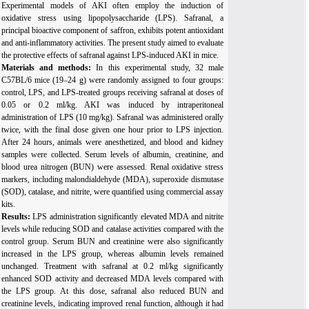
Experimental models
of AKI often
employ
the induction of
oxidative stress using lipopolysaccharide (LPS). Safranal, a
principal bioactive component of saffron,
exhibits
potent antioxidant
and anti-inflammatory activities.
The present study aimed to evaluate
the protective
effects of safranal against
LPS-induced AKI in mice.
Materials and methods:
In this experimental study, 32 male
C57BL/6 mice (19–24 g) were randomly assigned to four groups:
control, LPS, and LPS-treated groups receiving safranal at doses of
0.05 or 0.2 ml/kg. AKI was induced by intraperitoneal
administration of LPS (10 mg/kg). Safranal was administered orally
twice, with the final dose given one hour prior to LPS injection.
After 24 hours, animals were anesthetized, and blood and kidney
samples were collected. Serum levels of albumin, creatinine, and
blood urea nitrogen (BUN) were assessed. Renal oxidative stress
markers, including malondialdehyde (MDA), superoxide dismutase
(SOD), catalase, and nitrite, were quantified using commercial assay
kits.
Results:
LPS administration significantly elevated MDA and nitrite
levels while reducing SOD and catalase activities compared with the
control group. Serum BUN and creatinine were also significantly
increased in the LPS group, whereas albumin levels remained
unchanged. Treatment with safranal at 0.2 ml/kg significantly
enhanced SOD activity and decreased MDA levels compared with
the LPS group. At this dose, safranal also reduced BUN and
creatinine levels, indicating improved renal function, although it had