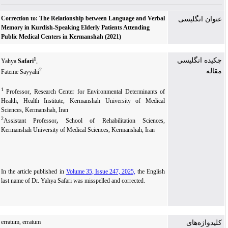
Correction to: The Relationship between Language and Verbal
عنوان انگلیسی
Memory in Kurdish-Speaking Elderly Patients Attending
Public Medical Centers in Kermanshah (2021)
1
چکیده انگلیسی
Yahya
Safari
,
2
مقاله
Fateme Sayyahi
1
Professor, Research Center for Environmental Determinants of
Health, Health Institute, Kermanshah University of Medical
Sciences, Kermanshah, Iran
2
Assistant Professor
,
School of Rehabilitation Sciences,
Kermanshah University of Medical Sciences, Kermanshah, Iran
In the article published in
Volume 35, Issue 247, 2025,
the English
last name of Dr. Yahya Safari was misspelled and corrected.
erratum, erratum
کلیدواژه‌های