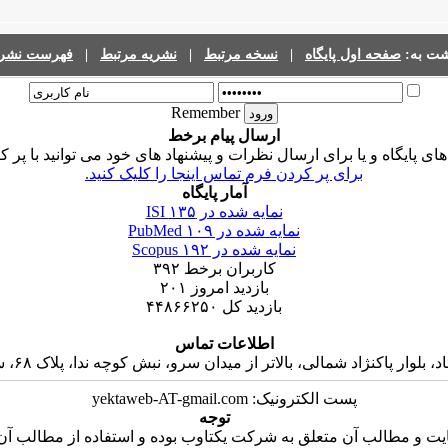
فهرست نشری
|
نشریه مرتبط
|
نسخه مرتبط
|
صفحه اول پایگاه
گشت به
Remember
ارسال پیام برخط
ی پایگاه و یا برای ارسال نظرات و پیشنهاد های خود می توانید با پر 
برای پر کردن فرم تماس اینجا را کلیک کنید.
آمار پایگاه
۱۳۵
نمایه شده در ISI
۱۰۹
نمایه شده در PubMed
۱۹۲
نمایه شده در Scopus
۳۹۲
کاربران برخط
۲۰۱
بازدید امروز
۴۴۸۶۶۲۵۰
بازدید کل
اطلاعات تماس
 پاکنژاد شمالی، بالاتر از میدان سرو، نبش کوچه ندا، پلاک ۶۸، ساختمان جاوید، واحد ۱۶
پست الکترونیک: yektaweb-AT-gmail.com
توجه
ت و مطالب آن متعلق به شرکت یکتاوب بوده و استفاده از مطالب آن ب