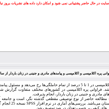
سایت در حال حاضر پشتیبانی نمی شود و امکان دارد داده های نشریات بروز نبا
لامپسی و اکلامپسی و پیامدهای مادری و جنینی در زنان باردار از سال ۱۴۰۰ الی ۱۴۰۲ در بیمارستان امام شهرستان س
امپسی در 1 تا 5 درصد از تمام حاملگی
ها رخ می
دهد و مسئول پیامد
شد. فراوانی پره اکلامپسی در کشورهای مختلف متفاوت گزارش شده
های مادری و جنینی در زنان باردار، انجام پذیرفت
مطالعه حاضر از نوع توصیفی مقطعی گذشته نگر، است و جامعه آم
نسخه 25 انجام گرفت. با توجه به توزیع غیر نرمال از آزمون
SPSS
باشد. بررسی‌های آماری در نرم افزار
ستان می
ر های کیفی بر حسب تعداد، در صد توصیف شد