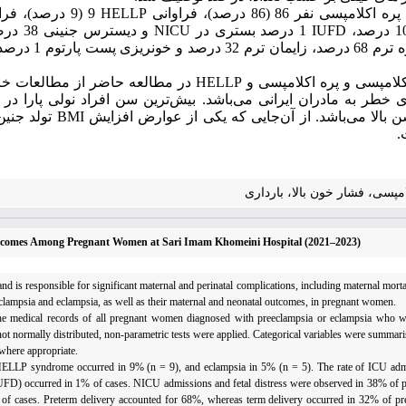
9 (9 درصد)، فراوانی اکلامپسی 5 (5 درصد) و بستری در
HELLP
کلامپسی نفر 86 (86 درصد)، فراوانی
NICU
1 درصد بستری در
IUFD
 درصد بوده است. ارتباط معنی
در مطالعه حاضر از مطالعات خا
HELLP
لامپسی و پره اکلامپسی و
ی خطر به مادران ایرانی می
باشد. بیش‌ترین سن افراد نولی پارا در این مطالعه در
تولد جنین
BMI
جایی که یکی از عوارض افزایش
باشد. از آن
 بالا می
.
مپسی، فشار خون بالا، بارداری
Outcomes Among Pregnant Women at Sari Imam Khomeini Hospital (2021–2023)
d is responsible for significant maternal and perinatal complications, including maternal morta
eeclampsia and eclampsia, as well as their maternal and neonatal outcomes, in pregnant women.
ed the medical records of all pregnant women diagnosed with preeclampsia or eclampsia who 
ot normally distributed, non-parametric tests were applied. Categorical variables were summari
 where appropriate.
 HELLP syndrome occurred in 9% (n = 9), and eclampsia in 5% (n = 5). The rate of ICU a
 (IUFD) occurred in 1% of cases. NICU admissions and fetal distress were observed in 38% of
 of cases. Preterm delivery accounted for 68%, whereas term delivery occurred in 32% of p