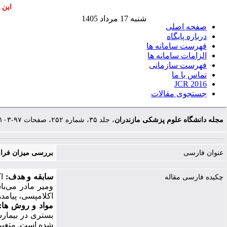
این 
شنبه 17 مرداد 1405
صفحه اصلی
درباره پایگاه
فهرست سامانه ها
الزامات سامانه ها
فهرست سازمانی
تماس با ما
JCR 2016
جستجوی مقالات
مجله دانشگاه علوم پزشکی مازندران
، جلد ۳۵، شماره ۲۵۲، صفحات ۹۷-۱۰۳
عنوان فارسی
بررسی میزان فراوانی پره اک
سابقه و هدف:
اکل
چکیده فارسی مقاله
ومیر مادر می
با
اکلامپسی، پیامد.
مواد و روش
ها:
بستری در بیمار
شده است. متغی.