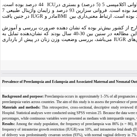
44 درصد بوده است.
ICU
و دیسترس جنینی 38 درصد بوده است. فروانی سزارین 93 درصد و زایمان واژینال طبیعی 7
در جنین یافت
IUGR
مادر و
BMI
داری بین
رج از کشور بیش‌تر بوده که نشان دهنده ضرورت بررسی و آموزش
 سنین بین 30-40 سال بودند که نشان
دهنده تمایل به
باشد، بررسی وضعیت وزن زنان در پیش از بارداری
می
IUGR
های
Prevalence of Preeclampsia and Eclampsia and Associated Maternal and Neonatal 
Background and purpose:
Preeclampsia occurs in approximately 1–5% of all pregnancies an
preeclampsia varies across countries. The aim of this study is to assess the prevalence of pr
Materials and methods:
This retrospective, cross-sectional, descriptive study review
Hospital. Statistical analyses were conducted using SPSS version 25. Because the data were n
percentages, while continuous variables were presented as medians with interquartile ranges,
Results:
Among the study population, the frequency of preeclampsia was 86% (n = 86),
frequency of intrauterine growth restriction (IUGR) was 10%, and intrauterine fetal death
of delivery was predominantly cesarean section (93%), with normal vaginal delivery in 7%