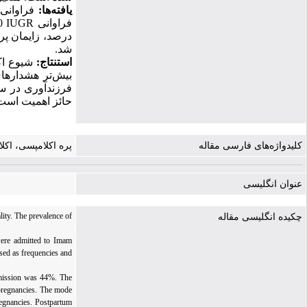
یافته
ها:
فراوانی پره ا
10 درصد،
IUGR
فراوانی
درصد، زایمان پره ترم 68 درصد، زایمان ترم 32 درصد و خونریزی پست پارتوم 1
شد.
استنتاج:
شیوع اک
بیش‌تر هشدارها
فرزندآوری در سن
حائز اهمیت است
کلیدواژه‌های فارسی مقاله
پره اکلامپسی، اکلا
عنوان انگلیسی
lity. The prevalence of
چکیده انگلیسی مقاله
were admitted to Imam
sed as frequencies and
dmission was 44%. The
 pregnancies. The mode
regnancies. Postpartum