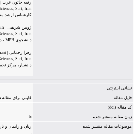
رقیه خاتون عر | Roghaye Khatoon Arab
iences, Sari, Iran
کارشناس ارشد مشا
ژوبین شریفی | Joobin Sharifi
iences, Sari, Iran
دانشجوی MPH ، دانشکده پزشکی، دانشگاه علوم پزشکی مازندران، ساری، ایران
زهرا رحمانی | Zahra Rahmani
iences, Sari, Iran
دانشیار، مرکز تحق
نشانی اینترنتی
فایل مقاله
فایلی برای مقاله
کد مقاله (doi)
fa
زبان مقاله منتشر شده
موضوعات مقاله منتشر شده
زنان و زایمان و ناز