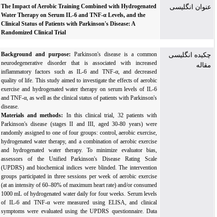
The Impact of Aerobic Training Combined with Hydrogenated
عنوان انگلیسی
Water Therapy on Serum IL-6 and TNF-α Levels, and the
Clinical Status of Patients with Parkinson's Disease: A
Randomized Clinical Trial
Background and purpose:
Parkinson's disease is a common
چکیده انگلیسی
neurodegenerative disorder that is associated with increased
مقاله
inflammatory factors such as IL-6 and TNF-α, and decreased
quality of life. This study aimed to investigate the effects of aerobic
exercise and hydrogenated water therapy on serum levels of IL-6
and TNF-α, as well as the clinical status of patients with Parkinson's
disease.
Materials and methods:
In this clinical trial, 32 patients with
Parkinson's disease (stages II and III, aged 30-80 years) were
randomly assigned to one of four groups: control, aerobic exercise,
hydrogenated water therapy, and a combination of aerobic exercise
and hydrogenated water therapy. To minimize evaluator bias,
assessors of the Unified Parkinson's Disease Rating Scale
(UPDRS) and biochemical indices were blinded. The intervention
groups participated in three sessions per week of aerobic exercise
(at an intensity of 60–80% of maximum heart rate) and/or consumed
1000 mL of hydrogenated water daily for four weeks. Serum levels
of IL-6 and TNF-α were measured using ELISA, and clinical
symptoms were evaluated using the UPDRS questionnaire. Data