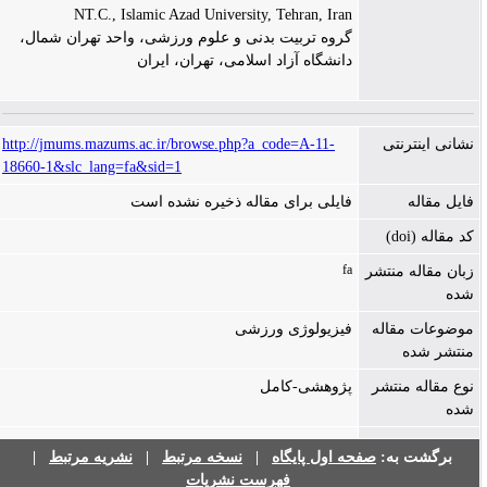
NT.C., Islamic Azad University, Tehran, Iran
گروه تربیت بدنی و علوم ورزشی، واحد تهران شمال،
دانشگاه آزاد اسلامی، تهران، ایران
http://jmums.mazums.ac.ir/browse.php?a_code=A-11-
نشانی اینترنتی
18660-1&slc_lang=fa&sid=1
فایل مقاله
فایلی برای مقاله ذخیره نشده است
کد مقاله (doi)
fa
زبان مقاله منتشر
شده
موضوعات مقاله
فیزیولوژی ورزشی
منتشر شده
نوع مقاله منتشر
پژوهشی-کامل
شده
|
نشریه مرتبط
|
نسخه مرتبط
|
صفحه اول پایگاه
برگشت به:
فهرست نشریات