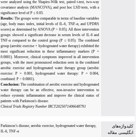
were analyzed using the Shapiro-Wilk test, paired t-test, two-way
covariance analysis (MANCOVA), and post hoc LSD tests, with a
significance level of P ≤ 0.05.
Results:
The groups were comparable in terms of baseline variables
(age, body mass index, initial levels of IL-6, TNF-α, and UPDRS
scores) as determined by ANOVA (P > 0.05). All three intervention
groups showed a significant decrease in serum levels of IL-6 and
TNF-α compared to the control group (P ≤ 0.05). The combined
group (aerobic exercise + hydrogenated water therapy) exhibited the
most significant reduction in these inflammatory markers (P =
0.0001). Moreover, clinical symptoms improved in all intervention
groups, with the most pronounced reduction seen in the combined
aerobic exercise and hydrogenated water therapy group (aerobic
exercise: P = 0.001, hydrogenated water therapy: P = 0.004,
combined: P < 0.0001).
Conclusion:
The combination of aerobic exercise and hydrogenated
water therapy can be an effective, non-invasive intervention to
reduce systemic inflammation and improve the clinical status of
patients with Parkinson's disease.
Clinical Trials Registry Number
IRCT20250714066487N1
Parkinson’s disease, aerobic exercise, hydrogenated water therapy,
کلیدواژه‌های
IL-6, TNF-α
انگلیسی مقاله