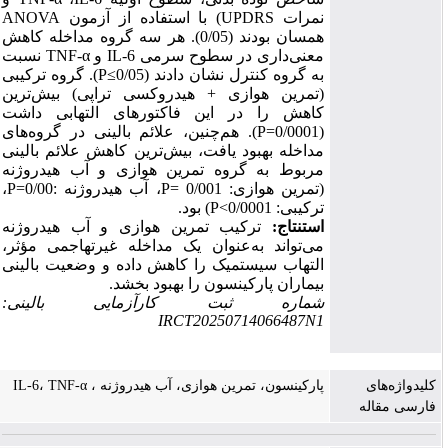
ANOVA
با استفاده از آزمون
)
UPDRS
نمرات
). هر سه گروه مداخله کاهش
(0/05
همسان بودند
نسبت
TNF-α
و
IL-6
معنی‌داری در سطوح سرمی
). گروه ترکیبی
P
≥
به گروه کنترل نشان دادند (0/05
(تمرین هوازی + هیدروکسی تراپی) بیش‌ترین
کاهش را در این فاکتورهای التهابی داشت
). هم‌چنین، علائم بالینی در گروه‌های
P
(0/0001=
مداخله بهبود یافت، بیش‌ترین کاهش علائم بالینی
مربوط به گروه تمرین هوازی و آب هیدروژنه
،
P
0/00=
:
، آب هیدروژنه
P
: 0/001 =
(تمرین هوازی
) بود.
P
>
0/0001
ترکیبی:
استنتاج:
ترکیب تمرین هوازی و آب هیدروژنه
می‌تواند به‌عنوان یک مداخله غیرتهاجمی مؤثر،
التهاب سیستمیک را کاهش داده و وضعیت بالینی
بیماران پارکینسون را بهبود بخشد.
شماره ثبت کارآزمایی بالینی:
IRCT20250714066487N1
کلیدواژه‌های
پارکینسون، تمرین هوازی، آب هیدروژنه ، IL-6، TNF-α
فارسی مقاله