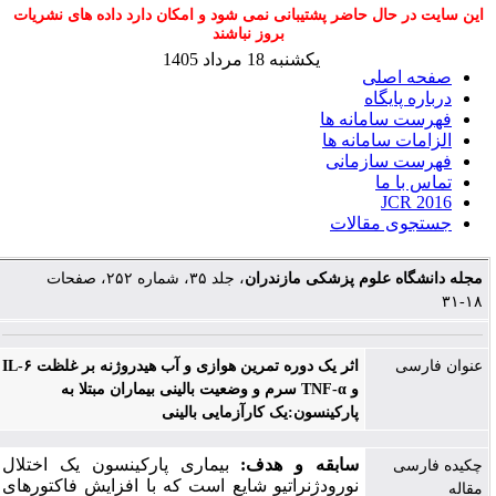
این سایت در حال حاضر پشتیبانی نمی شود و امکان دارد داده های نشریات
بروز نباشند
یکشنبه 18 مرداد 1405
صفحه اصلی
درباره پایگاه
فهرست سامانه ها
الزامات سامانه ها
فهرست سازمانی
تماس با ما
JCR 2016
جستجوی مقالات
مجله دانشگاه علوم پزشکی مازندران
، جلد ۳۵، شماره ۲۵۲، صفحات
۱۸-۳۱
عنوان فارسی
اثر یک دوره تمرین هوازی و آب هیدروژنه بر غلظت IL-۶
و TNF-α سرم و وضعیت بالینی بیماران مبتلا به
پارکینسون:یک کارآزمایی بالینی
سابقه و هدف:
بیماری پارکینسون یک اختلال
چکیده فارسی
نورودژنراتیو شایع است که با افزایش فاکتورهای
مقاله