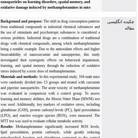
nanoparticles on learning disorders, spatial memory, and
oxidative damage induced by methamphetamines in mice
Background and purpose:
The shift in drug consumption patterns
چکیده انگلیسی
from traditional compounds to industrial chemical substances and
مقاله
the use of stimulants and psychotropic substances is considered a
serious problem. Industrial drugs are a combination of traditional
drugs with chemical compounds, among which methamphetamine
being a notable example. Due to the antioxidant effects and higher
bioavailability of nanocurcumin and nanopiperine, this study
investigated their synergistic effects on behavioral impairment,
learning, and spatial memory through the reduction of oxidative
stress induced by a toxic dose of methamphetamine.
Materials and methods:
In this experimental study, 104 male mice
were randomly divided into 13 groups and treated with curcumin
and piperine nanoparticles. The acute toxicity of methamphetamine
was evaluated in comparison with a control group. To assess
learning and memory abilities, the Morris Water Maze (MWM) test
was used. Additionally, key markers of oxidative stress, including
glutathione (GSH), protein carbonyl levels (PC), lipid peroxidation
(LPO), and reactive oxygen species (ROS), were measured. The
MTT test was used to evaluate cellular metabolic activity.
Results:
Methamphetamine significantly increased ROS levels,
lipid peroxidation, protein carbonyls, while greatly reducing
mitochondrial function and glutathione compared to the control