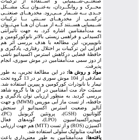
صنعتــی-شــیمیایی و اســتفاده از ترکیبات
محــرک و روانگــردان، به
عنــوان یــک مشــکل
جــدی بــه شــمار مــی
رود. مخدرهــای صنعتــی
ترکیبــی از مخدرهــای ســنتی بــا ترکیبات
شــیمیایی هســتند کــه از میــان آن هــا می
تــوان
به مت
آمفتامین اشاره کرد. به جهت تأثیرآنتی
اکسیدانی و فراهمی زیستی بالاتر نانوکورکومین و
نانوپیپرین، این مطالعه با هدف بررسی اثر هم
افزایی این ترکیبات بر اختلال رفتاری، یادگیری و
حافظۀ فضایی درکاهش استرس اکسیداتیو ناشی
از دوز سمی مت
آمفتامین در موش سوری، انجام
پذیرفت.
مواد و روش
ها:
در این مطالعۀ تجربی، به طور
تصادفی از 104 موش سوری نر در 13 گروه تحت
تیمار با نانوذرات کورکومین و پیپرین استفاده شد.
سمیّت حاد مت آمفتامین در آن ها با گروه شاهد
بررسی گردید. به منظور ارزیابی توان یادگیری و
حافظه، از تست ماز آبی موریس (
MWM
) و جهت
آنالیز وضعیت استرس اکسیداتیو از سنجش
گلوتاتیون (
GSH
)، پروتئین کربونیل (
PC
)،
لیپیدپراکسیداسیون (
LPO
)، گونه
های فعال
اکسیژن (
ROS
) و از تست (
MTT
) هم جهت ارزیابی
فعالیت متابولیک سلولی استفاده شد.
یافته
ها:
مت
آمفتامین به طور معنی
داری باعث