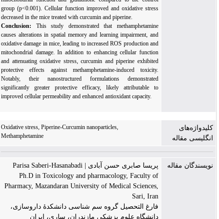
group (p<0.001). Cellular function improved and oxidative stress
decreased in the mice treated with curcumin and piperine.
Conclusion:
This study demonstrated that methamphetamine
causes alterations in spatial memory and learning impairment, and
oxidative damage in mice, leading to increased ROS production and
mitochondrial damage. In addition to enhancing cellular function
and attenuating oxidative stress, curcumin and piperine exhibited
protective effects against methamphetamine-induced toxicity.
Notably, their nanostructured formulations demonstrated
significantly greater protective efficacy, likely attributable to
improved cellular permeability and enhanced antioxidant capacity.
Oxidative stress, Piperine-Curcumin nanoparticles,
کلیدواژه‌های
Methamphetamine
انگلیسی مقاله
نویسندگان مقاله
پریسا صابری حسن آبادی | Parisa Saberi-Hasanabadi
Ph.D in Toxicology and pharmacology, Faculty of
Pharmacy, Mazandaran University of Medical Sciences,
Sari, Iran
فارغ التحصیل گروه سم شناسی دانشکدۀ داروسازی،
دانشگاه علوم پزشکی مازندران، ساری، ایران