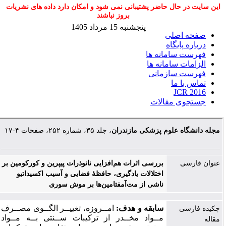
این سایت در حال حاضر پشتیبانی نمی شود و امکان دارد داده های نشریات
بروز نباشند
پنجشنبه 15 مرداد 1405
صفحه اصلی
درباره پایگاه
فهرست سامانه ها
الزامات سامانه ها
فهرست سازمانی
تماس با ما
JCR 2016
جستجوی مقالات
مجله دانشگاه علوم پزشکی مازندران
، جلد ۳۵، شماره ۲۵۲، صفحات ۴-۱۷
عنوان فارسی
بررسی اثرات هم‌افزایی نانوذرات پیپرین و کورکومین بر
اختلالات یادگیری، حافظۀ فضایی و آسیب اکسیداتیو
ناشی از مت‌آمفتامین‌ها بر موش سوری
سابقه و هدف:
امــروزه، تغییــر الگــوی مصــرف
چکیده فارسی
مــواد مخــدر از ترکیبات ســنتی بــه مــواد
مقاله