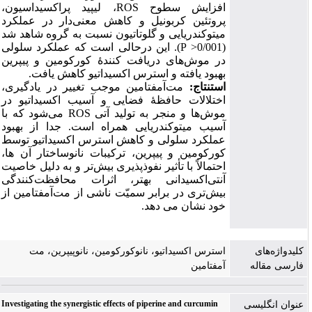
افزایش سطوح
ROS
، لیپید پراکسیداسیون،
پروتئین کربونیل و کاهش معنی
دار در عملکرد
میتوکندریایی و گلوتاتیون نسبت به گروه شاهد شد
(0/001
<
P
)
. این درحالی است که عملکرد سلولی
در موش
های دریافت کنندۀ کورکومین و پیپرین
بهبود یافته و استرس اکسیداتیو کاهش یافت.
استنتاج:
مت
آمفتامین موجب تغییر در یادگیری،
اختلالات حافظۀ فضایی و آسیب اکسیداتیو در
موش‌ها و منجر به تولید آتی
ROS
می‌شود که با
آسیب میتوکندریایی همراه است. جدا از بهبود
عملکرد سلولی و کاهش استرس اکسیداتیو توسط
کورکومین و پیپرین، ترکیبات نانوساختار آن ها،
احتمالاً با تأثیر نفوذپذیری بیش‌تر و به دلیل خاصیت
آنتی‌اکسیدانی بهتر، اثرات محافظت
کنندگی
بیش‌تری در برابر سمیّت ناشی از مت
آمفتامین از
خود نشان می دهد.
کلیدواژه‌های
استرس اکسیداتیو، نانوکورکومین، نانوپیپرین، مت
فارسی مقاله
آمفتامین
Investigating the synergistic effects of piperine and curcumin
عنوان انگلیسی