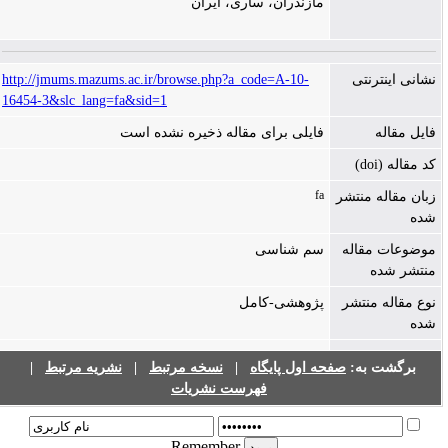
مازندران، ساری، ایران
نشانی اینترنتی
http://jmums.mazums.ac.ir/browse.php?a_code=A-10-
16454-3&slc_lang=fa&sid=1
فایل مقاله
فایلی برای مقاله ذخیره نشده است
کد مقاله (doi)
fa
زبان مقاله منتشر
شده
موضوعات مقاله
سم شناسی
منتشر شده
نوع مقاله منتشر
پژوهشی-کامل
شده
برگشت به:
صفحه اول پایگاه
|
نسخه مرتبط
|
نشریه مرتبط
|
فهرست نشریات
Remember