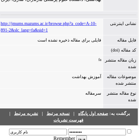
نشانی اینترنتی
http://jmums.mazums.ac.ir/browse.php?a_code=A-10-
891-2&slc_lang=fa&sid=1
فایل مقاله
فایلی برای مقاله ذخیره نشده است
کد مقاله (doi)
fa
زبان مقاله منتشر
شده
موضوعات مقاله
آموزش بهداشت
منتشر شده
نوع مقاله منتشر
سرمقاله
شده
برگشت به:
صفحه اول پایگاه
|
نسخه مرتبط
|
نشریه مرتبط
|
فهرست نشریات
Remember