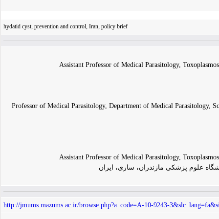
hydatid cyst, prevention and control, Iran, policy brief
Assistant Professor of Medical Parasitology, Toxoplasmo
Professor of Medical Parasitology, Department of Medical Parasitology, 
Assistant Professor of Medical Parasitology, Toxoplasmo
شگاه علوم پزشکی مازندران، ساری، ایران
http://jmums.mazums.ac.ir/browse.php?a_code=A-10-9243-3&slc_lang=fa&s