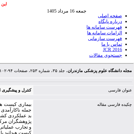
این 
جمعه 16 مرداد 1405
صفحه اصلی
درباره پایگاه
فهرست سامانه ها
الزامات سامانه ها
فهرست سازمانی
تماس با ما
JCR 2016
جستجوی مقالات
مجله دانشگاه علوم پزشکی مازندران
، جلد ۳۵، شماره ۲۵۳، صفحات ۹۴-۱۰۲
عنوان فارسی
کنترل و پیشگیری ا
بیماری کیست هید
چکیده فارسی مقاله
جمله ناکارآمدی
بد عملکردی کشتار
پژوهشگران مرکز 
و تجارب عملیاتی
کیست هیداتید با