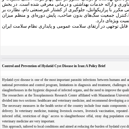
ناوری و ارائه خدمات بهداشتی و درمانی معرفی شده است.
در بخش
 مکرر با پرازیکوانتل، جلوگیری از کشتار غیرصنعتی دام، نظارت بر
،کنترل جمعیت سگ‌های بدون صاحب، پایش دوره‌ای و منظم میزان
ت ویژه‌ای دارد.
ش قابل توجهی در ارتقای سلامت عمومی و پایداری نظام سلامت ایران
Control and Prevention of Hydatid Cyst Disease in Iran:A Policy Brief
Hydatid cyst disease is one of the most important parasitic infections between humans and ani
national prevention and control program, limitations in diagnosis and treatment, challenges
slaughterhouses in the hygienic disposal of infected organs, and the need to improve the qual
The researchers at the Toxoplasmosis Research Center affiliated with Mazandaran University
divided into two sections: healthcare and veterinary medicine, and recommend developing a 
The necessary measures in the health sector of the country include four main components: na
delivery. In veterinary medicine, training livestock owners, livestock vaccination, repeated
infected offal, restriction of dogs’ access to slaughterhouse offal, stray dog population 
veterinary medicine are very important.
This approach, tailored to local conditions and aimed at reducing the burden of hydatid cyst di