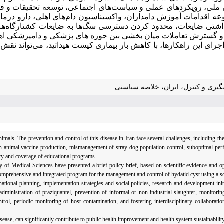
ن ملی، رویکردهای عملی و سیاست‌های اجتماعی، توسعه تحقیقات و ف
 اقدامات آموزش دامداران، واکسیناسیون دام‌های اهلی، دارو درمانی
اشتی ضایعات، محدود کردن دسترسی سگ‌ها به ضایعات کشتارگاه‌ها
 و گسترش تعاملات میان بخشی بین حوزه های پزشکی و دامپزشکی اهمی
جرای این راهکارها، با کاهش بار بیماری کیست هیداتید، می‌تواند نق
گیری و کنترل، ایران، خلاصه سیاستی
mals. The prevention and control of this disease in Iran face several challenges, including the
 in animal vaccine production, mismanagement of stray dog population control, suboptimal perf
ity and coverage of educational programs.
 of Medical Sciences have presented a brief policy brief, based on scientific evidence and op
comprehensive and integrated program for the management and control of hydatid cyst using a 
tional planning, implementation strategies and social policies, research and development initi
 administration of praziquantel, prevention of informal or non-industrial slaughter, monitorin
control, periodic monitoring of host contamination, and fostering interdisciplinary collabora
sease, can significantly contribute to public health improvement and health system sustainability