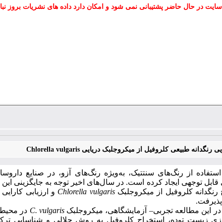
سایت در حال حاضر پشتیبانی نمی شود و امکان دارد داده های نشریات بروز نبا
رنگدانه طبیعی کلروفیل از میکروجلبک دریایی Chlorella vulgaris
استفاده از رنگ‌های سنتتیک، به‌ویژه رنگ‌های آزو، در صنایع دارو
 قابل
‌توجهی ایجاد کرده است. در سال‌های اخیر توجه به جایگزینی این ت
رنگدانه کلروفیل از میکروجلبک
Chlorella vulgaris
و
ارزیابی کارایی
پذیرفت.
در این مطالعه تجربی
–
آزمایشگاهی، میکروجلبک
C. vulgaris
در محیط
 زیست ‌توده، استخراج کلروفیل به روش حلالی و شناسایی ترکیب