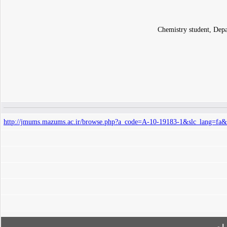
Chemistry student, Depa
http://jmums.mazums.ac.ir/browse.php?a_code=A-10-19183-1&slc_lang=fa&