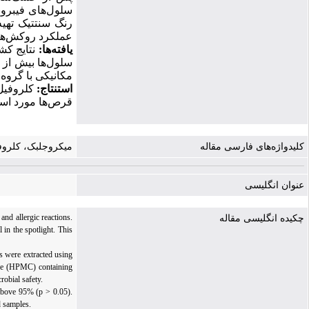
سلول‌های فیبروبل
رنگ سنتتیک تهی
عملکرد روکش‌ها 
یافته
ها:
نتایج کش
سلول‌ها بیش از
مکانیکی با گروه 
استنتاج:
کلروفیل
قرص‌ها مورد استف
کلیدواژه‌های فارسی مقاله
میکروجلبک، کلرو
عنوان انگلیسی
and allergic reactions.
چکیده انگلیسی مقاله
 in the spotlight. This
s were extracted using
ose (HPMC) containing
robial safety.
 above 95% (p > 0.05).
d samples.