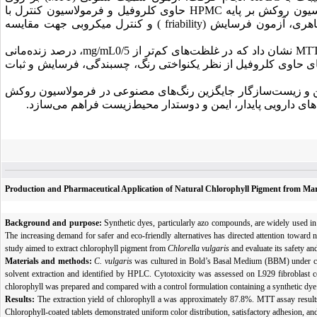
یون روکش بر پایه
HPMC
حاوی کلروفیل و فرمولاسیون کنترل با
ظاهری، آزمون فرسایش (
friability
) و کنترل میکروبی جهت مقایسه
نشان داد که در غلظت‌های کم‌تر از 0/5
mg/mL
، درصد زنده‌مانی
ای حاوی کلروفیل از نظر یکنواختی رنگ، چسبندگی، فرسایش و ثبات
ایمن و زیست‌سازگار جایگزین رنگ‌های مصنوعی در فرمولاسیون روکش
‌های دارویی پایدار، ایمن و دوستدار محیط‌زیست فراهم می‌سازد.
Production and Pharmaceutical Application of Natural Chlorophyll Pigment from Mari
Background and purpose:
Synthetic dyes, particularly azo compounds, are widely used in p
The increasing demand for safer and eco-friendly alternatives has directed attention toward na
study aimed to extract chlorophyll pigment from
Chlorella vulgaris
and evaluate its safety an
Materials and methods:
C. vulgaris
was cultured in Bold’s Basal Medium (BBM) under cont
solvent extraction and identified by HPLC. Cytotoxicity was assessed on L929 fibroblast
chlorophyll was prepared and compared with a control formulation containing a synthetic dye. Th
Results:
The extraction yield of chlorophyll a was approximately 87.8%. MTT assay results 
Chlorophyll-coated tablets demonstrated uniform color distribution, satisfactory adhesion, and