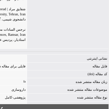
شقایق مراد | Shaghayegh Morad
sity, Tehran, Iran
دانشجوی شیمی، گرو
نرجس السادات معین | sadat Moein
nces, Ramsar, Iran
استادیار، پردیس 
نشانی اینترنتی
فایل مقاله
فایلی برای مقاله
کد مقاله (doi)
fa
زبان مقاله منتشر شده
موضوعات مقاله منتشر شده
داروسازی
نوع مقاله منتشر شده
پژوهشی-کامل