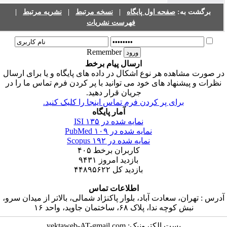
برگشت به:
صفحه اول پایگاه
|
نسخه مرتبط
|
نشریه مرتبط
|
فهرست نشریات
Remember
ارسال پیام برخط
ر صورت مشاهده هر نوع اشکال در داده های پایگاه و یا برای ارسال
نظرات و پیشنهاد های خود می توانید با پر کردن فرم تماس ما را در
جریان قرار دهید.
برای پر کردن فرم تماس اینجا را کلیک کنید.
آمار پایگاه
نمایه شده در ISI
۱۳۵
نمایه شده در PubMed
۱۰۹
نمایه شده در Scopus
۱۹۲
کاربران برخط
۴۰۵
بازدید امروز
۹۴۳۱
بازدید کل
۴۴۸۹۵۶۲۲
اطلاعات تماس
درس : تهران، سعادت آباد، بلوار پاکنژاد شمالی، بالاتر از میدان سرو،
نبش کوچه ندا، پلاک ۶۸، ساختمان جاوید، واحد ۱۶
پست الکترونیک: yektaweb-AT-gmail.com