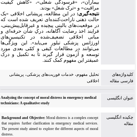
بیماران»، «فرسودگی شغلی»، «کاهش کیفیت
مراقبت» و «ترک شغل» بودند
.
نتیجه‌گیری:
در این مطالعه، پریشانی اخلاقی «یک
حالت ذهنی ناراحت‌کننده‌ای تعریف شده است که
در موقعیت‌های بالینی پیچیده و غیرقابل‌پیش‌بینی،
فرایند اخذ رضایت آگاهانه، درکِ شأن حرفه‌ای و
مبانی اخلاقی تضعیف‌شده در تکنیسین‌های
اورژانس پزشکی تبلور می‌یابد». این ویژگی‌ها
می‌توانند در مطالعات کیفی و کمّی بعدی مورد
توسعه و آزمون قرار گیرند تا به تکمیل و درک
عمیقتر این مفهوم کمک کنند
.
کلیدواژه‌های
تحلیل مفهوم، خدمات فوریت‌های پزشکی، پریشانی
فارسی مقاله
اخلاقی
Analyzing the concept of moral distress in emergency medical
عنوان انگلیسی
technicians: A qualitative study
چکیده انگلیسی
Background and Objective:
Moral distress is a complex concept
that requires further clarification in emergency medical services.
مقاله
The present study aimed to explore the different aspects of moral
distress.