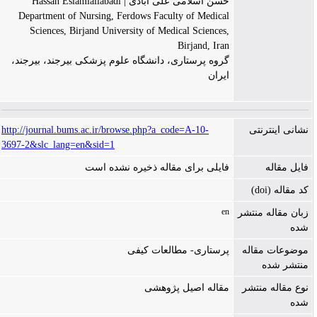
حسن اسلامی علی آبادی | Hassan Eslamialiabadi
Department of Nursing, Ferdows Faculty of Medical
Sciences, Birjand University of Medical Sciences,
Birjand, Iran
گروه پرستاری، دانشگاه علوم پزشکی بیرجند، بیرجند،
ایران
نشانی اینترنتی
http://journal.bums.ac.ir/browse.php?a_code=A-10-
3697-2&slc_lang=en&sid=1
فایل مقاله
فایلی برای مقاله ذخیره نشده است
کد مقاله (doi)
en
زبان مقاله منتشر
شده
موضوعات مقاله
پرستاری- مطالعات کیفی
منتشر شده
نوع مقاله منتشر
مقاله اصیل پژوهشی
شده