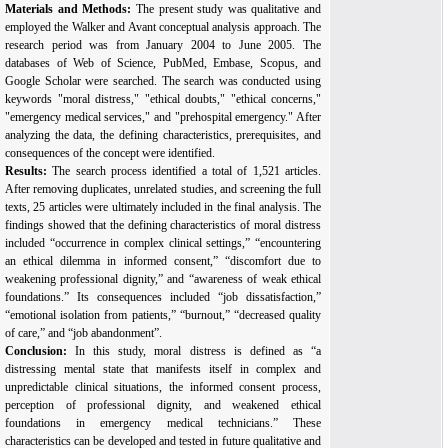
Materials and Methods:
The present study was qualitative and
employed the Walker and Avant conceptual analysis approach. The
research period was from January 2004 to June 2005. The
databases of Web of Science, PubMed, Embase, Scopus, and
Google Scholar were searched. The search was conducted using
keywords "moral distress," "ethical doubts," "ethical concerns,"
"emergency medical services," and "prehospital emergency." After
analyzing the data, the defining characteristics, prerequisites, and
consequences of the concept were identified.
Results:
The search process identified a total of 1,521 articles.
After removing duplicates, unrelated studies, and screening the full
texts, 25 articles were ultimately included in the final analysis. The
findings showed that the defining characteristics of moral distress
included “occurrence in complex clinical settings,” “encountering
an ethical dilemma in informed consent,” “discomfort due to
weakening professional dignity,” and “awareness of weak ethical
foundations.” Its consequences included “job dissatisfaction,”
“emotional isolation from patients,” “burnout,” “decreased quality
of care,” and “job abandonment”.
Conclusion:
In this study, moral distress is defined as “a
distressing mental state that manifests itself in complex and
unpredictable clinical situations, the informed consent process,
perception of professional dignity, and weakened ethical
foundations in emergency medical technicians.” These
characteristics can be developed and tested in future qualitative and