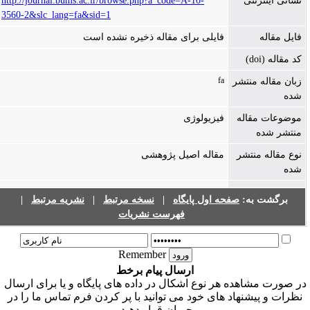
نشانی اینترنتی
http://journal.bums.ac.ir/browse.php?a_code=A-10-
3560-2&slc_lang=fa&sid=1
فایل مقاله
فایلی برای مقاله ذخیره نشده است
کد مقاله (doi)
fa
زبان مقاله منتشر
شده
موضوعات مقاله
فیزیولوژی
منتشر شده
نوع مقاله منتشر
مقاله اصیل پژوهشی
شده
برگشت به:
صفحه اول پایگاه
|
نسخه مرتبط
|
نشریه مرتبط
|
فهرست نشریات
Remember
ارسال پیام برخط
ر صورت مشاهده هر نوع اشکال در داده های پایگاه و یا برای ارسال
نظرات و پیشنهاد های خود می توانید با پر کردن فرم تماس ما را در
جریان قرار دهید.