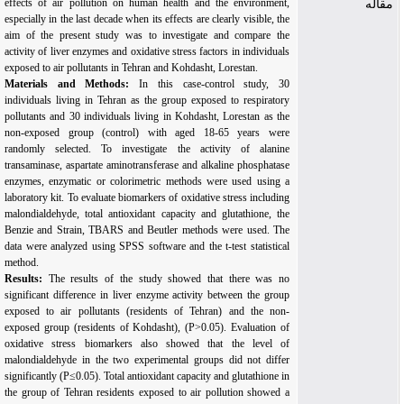
effects of air pollution on human health and the environment,
مقاله
especially in the last decade when its effects are clearly visible, the
aim of the present study was to investigate and compare the
activity of liver enzymes and oxidative stress factors in individuals
exposed to air pollutants in Tehran and Kohdasht, Lorestan.
Materials and Methods:
In this case-control study, 30
individuals living in Tehran as the group exposed to respiratory
pollutants and 30 individuals living in Kohdasht, Lorestan as the
non-exposed group (control) with aged 18-65 years were
randomly selected. To investigate the activity of alanine
transaminase, aspartate aminotransferase and alkaline phosphatase
enzymes, enzymatic or colorimetric methods were used using a
laboratory kit. To evaluate biomarkers of oxidative stress including
malondialdehyde, total antioxidant capacity and glutathione, the
Benzie and Strain, TBARS and Beutler methods were used. The
data were analyzed using SPSS software and the t-test statistical
method.
Results:
The results of the study showed that there was no
significant difference in liver enzyme activity between the group
exposed to air pollutants
(residents of Tehran)
and the non-
exposed group
(residents of Kohdasht), (P>0.05). Evaluation of
oxidative stress biomarkers also showed that the level of
malondialdehyde in the two experimental groups did not differ
significantly (P
≤
0.05)
.
Total antioxidant capacity and glutathione in
the group of Tehran residents exposed to air pollution showed a