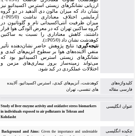
ارزیابی نشانگرهای زیستی استرس اکسیداتیو نیز
نشان داد که میزان مالون دی آلدهید در دو گروه
آزمایشی اختلاف معناداری نداشت (
05/0
P>
).
میزان ظرفیت آنتی‌اکسیدانی تام و گلوتاتیون در
گروه ساکنین تهران که در معرض آلودگی هوا قرار
داشتند، کاهش معناداری را نسبت به ساکنین
کوهدشت نشان داد (05/0
P≤
)
.
نتیجه‌گیری:
نتایج پژوهش حاضر نشان‌دهنده تأثیر
منفی آلاینده‌های هوا بر سطوح آنزیم‌های کبدی و
نشانگرهای زیستی استرس اکسیداتیو بود که
می‌تواند زمینه‌ساز بروز بیماری‌های مزمن و
اختلالات عملکردی در کبد شود.
کلیدواژه‌های
کوهدشت، آنزیم‌های کبدی، استرس اکسیداتیو، آلاینده
فارسی مقاله
های تنفسی، تهران
Study of liver enzyme activity and oxidative stress biomarkers
عنوان انگلیسی
in individuals exposed to air pollutants in Tehran and
Kohdasht
چکیده انگلیسی
Background and Aims:
Given the importance and undeniable