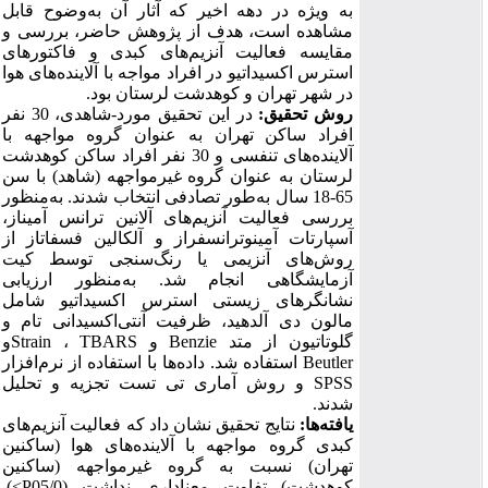
به ویژه در دهه اخیر که آثار آن به‌وضوح قابل
مشاهده است، هدف از پژوهش حاضر، بررسی و
مقایسه فعالیت آنزیم‌های کبدی و فاکتور‌های
استرس اکسیداتیو در افراد مواجه با آلاینده‌های هوا
در شهر تهران و کوهدشت لرستان بود.
روش تحقیق:
در این تحقیق مورد-شاهدی، 30 نفر
افراد ساکن تهران به عنوان گروه مواجهه با
آلاینده‌های تنفسی و 30 نفر افراد ساکن کوهدشت
لرستان به عنوان گروه غیرمواجهه (شاهد) با سن
65-18 سال به‌طور تصادفی انتخاب شدند. به‌منظور
بررسی فعالیت آنزیم‌های آلانین ترانس آمیناز،
آسپارتات آمینوترانسفراز و آلکالین فسفاتاز از
روش‌های آنزیمی یا رنگ‌سنجی توسط کیت
آزمایشگاهی انجام شد. به‌منظور ارزیابی
نشانگرهای زیستی استرس اکسیداتیو شامل
مالون دی آلدهید، ظرفیت آنتی‌اکسیدانی تام و
گلوتاتیون از متد
Benzie
و
TBARS
،
Strain
و
Beutler
استفاده شد. داده‌ها با استفاده از نرم‌افزار
SPSS
و روش آماری تی تست تجزیه و تحلیل
شدند.
یافته‌ها:
نتایج تحقیق نشان داد که فعالیت آنزیم‌های
کبدی گروه مواجهه با آلاینده‌های هوا (ساکنین
تهران) نسبت به گروه غیرمواجهه (ساکنین
کوهدشت) تفاوت معناداری نداشت (
05/0
P>
).