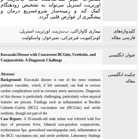
اورتریت
استریل
می
تواند
به
تشخیص
زودهنگام
کمک
کند
و
زمینه
ساز
شروع
سریع
درمان
و
پیشگیری
از
عوارض
قلبی
گردد
.
کلیدواژه‌های
بیماری کاوازاکی، ب‌ث‌ژیت، اورتریت استریل،
فارسی مقاله
کونژکتیویت غیرچرکی، شیرخوار، واسکولیت
Kawasaki Disease with Concurrent BCGitis, Urethritis, and
عنوان انگلیسی
Conjunctivitis: A Diagnostic Challenge
Abstract
چکیده انگلیسی
Background:
Kawasaki disease is one of the most common
مقاله
pediatric vasculitis, which, if left untreated, can lead to serious
cardiac complications such as coronary artery aneurysms. Diagnosis
of this disease is particularly challenging, particularly when atypical
features are present. Findings such as inflammation at Bacillus
Calmette–Guérin (BCG) vaccination site (BCGitis) and sterile
urethritis, though not part of the
Case Report:
A 10-month-old male infant was referred with five
days of persistent fever, bilateral non-purulent conjunctivitis,
erythematous lips, generalized maculopapular rash, inflammation at
the BCG vaccination site, and sterile urethritis. Laboratory findings