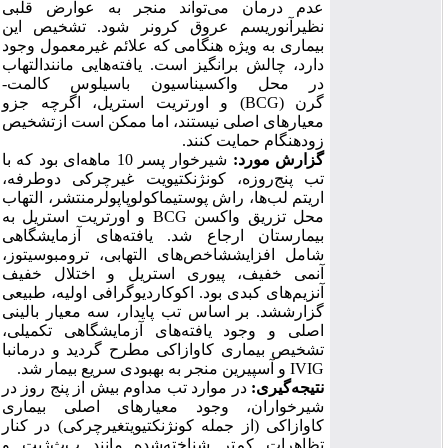
عدم
درمان
می
تواند
منجر
به
عوارض
قلبی
نظیر
آنوریسم
عروق
کرونر
شود
.
تشخیص
این
بیماری
به
ویژه
هنگامی
که
علائم
غیرمعمول
وجود
دارد،
چالش
برانگیز
است
.
یافته
هایی
مانند
التهاب
در
محل
واکسیناسیون
باسیلوس
کالمت
-
گرن
(
BCG
)
و
اورتریت
استریل،
اگرچه
جزو
معیارهای
اصلی
نیستند،
اما
ممکن
است
از
تشخیص
زودهنگام
حمایت
کنند
.
گزارش
مورد
:
شیرخوار
پسر
10
ماهه
ای
بود
که
با
تب
پنج
روزه،
کونژنکتیویت
غیرچرکی
دوطرفه،
اریتم
لب
ها،
راش
پوستی
ماکولوپاپولرمنتشر،
التهاب
محل
تزریق
واکسن
BCG
و
اورتریت
استریل
به
بیمارستان
ارجاع
شد
.
یافته
های
آزمایشگاهی
شامل
افزایش
شاخص
های
التهابی،
ترومبوسیتوز،
آنمی
خفیف،
پیوری
استریل
و
اختلال
خفیف
آنزیم
های
کبدی
بود
.
اکوکاردیوگرافی
اولیه،
طبیعی
گزارش
شد
.
بر
اساس
تب
پایدار،
سه
معیار
بالینی
اصلی
و
وجود
یافته
های
آزمایشگاهی
تکمیلی،
تشخیص
بیماری
کاوازاکی
مطرح
گردید
و
درمان
با
IVIG
و
آسپیرین
منجر
به
بهبودی
سریع
بیمار
شد
.
نتیجه
گیری
:
در
موارد
تب
مداوم
بیش
از
پنج
روز
در
شیرخواران،
وجود
معیارهای
اصلی
بیماری
کاوازاکی
(
از
جمله
کونژنکتیویت
غیرچرکی
)
در
کنار
تظاهرات
کم
تر
شناخته
شده
مانند
ب
ث
ژیت
و