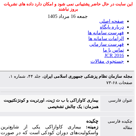
این سایت در حال حاضر پشتیبانی نمی شود و امکان دارد داده های نشریات
بروز نباشند
جمعه 16 مرداد 1405
صفحه اصلی
درباره پایگاه
فهرست سامانه ها
الزامات سامانه ها
فهرست سازمانی
تماس با ما
JCR 2016
جستجوی مقالات
مجله سازمان نظام پزشکی جمهوری اسلامی ایران
، جلد ۴۴، شماره ۱،
صفحات ۶۸-۷۳
عنوان فارسی
بیماری کاوازاکی با ب ث ژیت، اورتریت و کونژنکتیویت
همزمان: یک چالش تشخیصی
چکیده
چکیده فارسی
زمینه
:
بیماری
کاوازاکی
یکی
از
شایع
ترین
مقاله
واسکولیت
های
دوران
کودکی
است
که
در
صورت