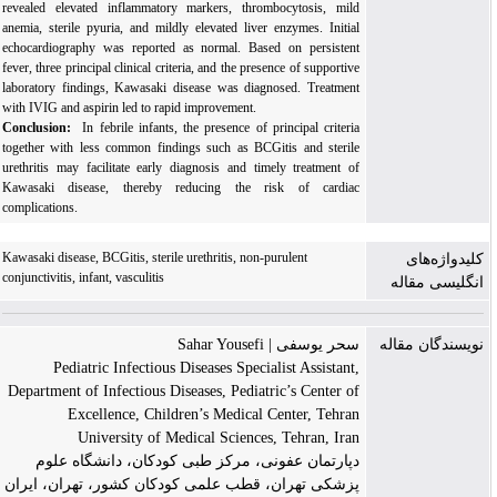
revealed elevated inflammatory markers, thrombocytosis, mild
anemia, sterile pyuria, and mildly elevated liver enzymes. Initial
echocardiography was reported as normal. Based on persistent
fever, three principal clinical criteria, and the presence of supportive
laboratory findings, Kawasaki disease was diagnosed. Treatment
with IVIG and aspirin led to rapid improvement.
Conclusion:
In febrile infants, the presence of principal criteria
together with less common findings such as BCGitis and sterile
urethritis may facilitate early diagnosis and timely treatment of
Kawasaki disease, thereby reducing the risk of cardiac
complications.
Kawasaki disease, BCGitis, sterile urethritis, non-purulent
کلیدواژه‌های
conjunctivitis, infant, vasculitis
انگلیسی مقاله
نویسندگان مقاله
سحر یوسفی | Sahar Yousefi
Pediatric Infectious Diseases Specialist Assistant,
Department of Infectious Diseases, Pediatric’s Center of
Excellence, Children’s Medical Center, Tehran
University of Medical Sciences, Tehran, Iran
دپارتمان عفونی، مرکز طبی کودکان، دانشگاه علوم
پزشکی تهران، قطب علمی کودکان کشور، تهران، ایران