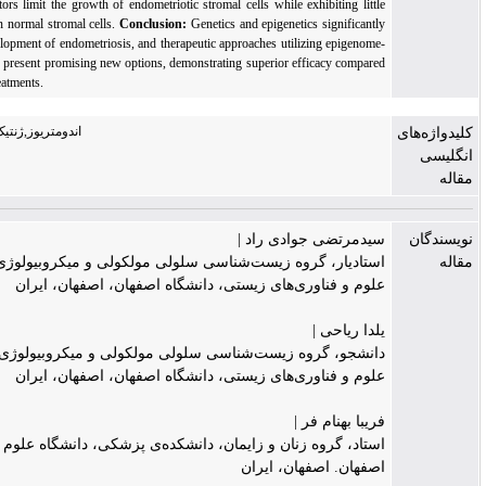
deacetylase inhibitors limit the growth of endometriotic stromal cells while exhibiting little
negative effects on normal stromal cells.
Conclusion:
Genetics and epigenetics significantl
influence the development of endometriosis, and therapeutic approaches utilizing epigenome-
modulating agents present promising new options, demonstrating superior efficacy compared
to conventional treatments.
اندومتریوز,ژنتیک,اپی‌ژنتیک,درمان
سیدمرتضی جوادی راد |
استادیار، گروه زیست‌شناسی سلولی مولکولی و میکروبیولوژی، دانشکده‌ی
علوم و فناوری‌های زیستی، دانشگاه اصفهان، اصفهان، ایران
یلدا ریاحی |
دانشجو، گروه زیست‌شناسی سلولی مولکولی و میکروبیولوژی، دانشکده‌ی
علوم و فناوری‌های زیستی، دانشگاه اصفهان، اصفهان، ایران
فریبا بهنام فر |
استاد، گروه زنان و زایمان، دانشکده‌ی پزشکی، دانشگاه علوم پزشکی
اصفهان. اصفهان، ایران