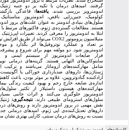
استخراج شدند. نظریات مرتبط با بروز اندومتریوز مورد واکاوی قرار
گرفتند. امیدهای درمان با تکیه بر دو جنبه ژنتیک و اپی‌ژنتیک
اندومترویز بررسی شدند.
یافته‌ها:
قاعدگی بازگشتی، متاپلازی
کولومیک، جنین‌زایی ناقص، اندومتریوز متاستاتیک و مهاجرت
سلول‌های بنیادی اندومتر به عنوان علت‌های بروز اندومتریوز مطرح
هستند. مطالعات گسترده‌ی ژنوم، فاکتورهای مرتبط با افزایش خطر
ابتلا به اندومتریوز را معرفی کردند. تغییرات اپی‌ژنتیک شامل کاهش
متیلاسیون پروموتور COX2 می‌تواند از طریق افزایش تولیداستروژن،
بر تعداد و عملکرد نوتروفیل‌ها اثر بگذارد و موجب توسعه‌ی
اندومتریوز شود. دو مولفه مهم برای شروع و پیشرفت اندومتریوز،
فرار ضایعات اندومتریوز از سیستم ایمنی و مقادیر بالای
سایتوکاین‌های التهابی هستند. گزینه‌های درمانی نوین اندومتریوز
شامل مهارکننده‌های آروماتاز می‌باشند و ترکیب این داروها با
ژستاژن‌ها، داروهای ضدبارداری خوراکی یا آگونیست‌های هورمون
آزادکننده گنادوتروپین، علاوه بر موثر بودن، باعث کاهش درد، کاهش
اندازه‌ی ضایعه خارج رحم و بهبود کیفیت زندگی بیماران می‌شود.
مهارکننده‌های هیستون داستیلاز از تکثیر سلول‌های استرومای
اندومتریوز جلوگیری می‌کنند و اثرات جانبی بسیار ضعیفی بر
لول‌های استرومای طبیعی دارند.
نتیجه‌گیری:
ژنتیک و اپی‌ژنتیک
نقش مهمی در بروز اندومتریوز دارند و روش‌های درمان مبتنی بر
داروهای تعدیل‌کننده‌ی اپی ژنوم، امیدهای درمانی جدیدی هستند و
نسبت به روش‌های درمان سنتی، کارآیی بهتری نشان می‌دهند.
اندومتریوز،ژنتیک،اپی‌ژنتیک،درمان،