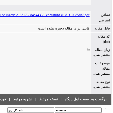
https://jims.mui.ac.ir/article_33176_84d443585ec2caf0bf31681f10085df7.pdf
فایلی برای مقاله ذخیره نشده است
fa
صفحه اول پایگاه
|
نسخه مرتبط
|
نشریه مرتبط
|
فهرست نشریات