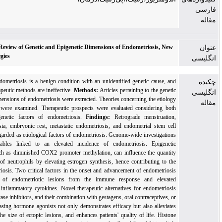
Comprehensive Review of Genetic and Epigenetic Dimensions of Endometriosis, New
Treatment Strategies
Background:
Endometriosis is a benign condition with an unidentified genetic cause, and
conventional therapeutic methods are ineffective.
Methods:
Articles pertaining to the genetic
and epigenetic dimensions of endometriosis were extracted. Theories concerning the etiology
of endometriosis were examined. Therapeutic prospects were evaluated considering both
genetic and epigenetic factors of endometriosis.
Findings:
Retrograde menstruation,
coelomic metaplasia, embryonic rest, metastatic endometriosis, and endometrial stem cell
recruitment are regarded as etiological factors of endometriosis. Genome-wide investigations
have found variables linked to an elevated incidence of endometriosis. Epigenetic
modifications, such as diminished COX2 promoter methylation, can influence the quantity
and functionality of neutrophils by elevating estrogen synthesis, hence contributing to the
onset of endometriosis. Two critical factors in the onset and advancement of endometriosis
are the evasion of endometriotic lesions from the immune response and elevated
concentrations of inflammatory cytokines. Novel therapeutic alternatives for endometriosis
encompass aromatase inhibitors, and their combination with gestagens, oral contraceptives, or
gonadotropin-releasing hormone agonists not only demonstrates efficacy but also alleviates
pain, diminishes the size of ectopic lesions, and enhances patients' quality of life. Histone