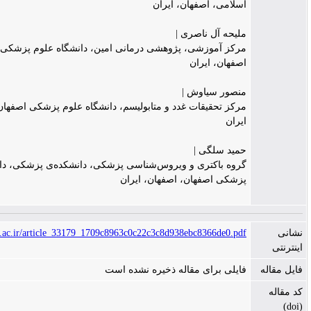
سلامی، اصفهان، ایران
لیحه آل ناصری |
رکز آموزشی، پژوهشی درمانی امین، دانشگاه علوم پزشکی اصفهان،
صفهان، ایران
نصور سیاوش |
رکز تحقیقات غدد و متابولیسم، دانشگاه علوم پزشکی اصفهان، اصفهان،
یران
مید سلگی |
روه باکتری و ویروس‌شناسی پزشکی، دانشکده‌ی پزشکی، دانشگاه علوم
زشکی اصفهان، اصفهان، ایران
https://jims.mui.ac.ir/article_33179_1709c8963c0c22c3c8d938ebc8366de0.pd
ایلی برای مقاله ذخیره نشده است