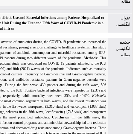
Comparison of Antibiotic Use and Bacterial Infections among Patients Hospitalized to
the Intensive Care Unit During the First and Fifth Wave of COVID-19 Pandemic in a
University Hospital in Iran
Background:
The overuse of antibiotics during the COVID-19 pandemic has increased th
risk of antimicrobial resistance, posing a serious challenge to healthcare systems. This stud
aimed to compare patterns of antibiotic consumption and microbial resistance among ICU
admitted COVID-19 patients during two different waves of the pandemic.
Methods:
Thi
descriptive cross-sectional study was conducted on COVID-19 patients admitted to the IC
during the first (2020) and fifth (2021) waves of the pandemic. Indicators such as mortalit
rate, number of microbial cultures, frequency of Gram-positive and Gram-negative bacteria
antibiotic consumption, and antibiotic resistance patterns in Gram-negative bacteria wer
evaluated.
Findings:
During the first wave, 439 patients and during the fifth wave, 50
patients were admitted to the ICU. Positive bacterial infections were reported in 12.3% an
15.8% of patients, respectively, while mortality rates were 35% and 40.9%.
Klebsiell
pneumoniae
was the most common organism in both waves, and the lowest resistance wa
observed to colistin. In the first wave, meropenem (3,316 vials) and vancomycin (1,937 vials
had the highest usage, whereas in the fifth wave, levofloxacin (1,745 vials) and meropene
(1,735 vials) were the most prescribed antibiotics.
Conclusion:
In the fifth wave, th
implementation of infection control programs and antimicrobial stewardship led to a reductio
in antibiotic consumption and decreased drug resistance among Gram-negative bacteria. Thes
findings highlight the importance of continuing such interventions in the management of IC