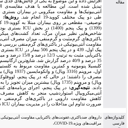
فزایش داده و این موضوع به یکی از چالش‌های جدی سیستم سلامت
بدیل شده است. این مطالعه با هدف مقایسه‌ی الگوی مصرف
آنتی‌بیوتیک‌ها و مقاومت میکروبی در بیماران بستری در بخش ICU
ی دو پیک مختلف کووید-19 انجام شد.
روش‌ها:
این مطالعه‌ی
توصیفی– مقطعی بر روی بیماران مبتلا به کووید-19 که در پیک اول
(1399) و پیک پنجم (1400) در بخش ICU بستری بودند، انجام شد.
اخص‌هایی نظیر میزان مرگ، تعداد کشت‌های میکروبی، فراوانی
اکتری‌های گرم‌مثبت و گرم‌منفی، میزان مصرف آنتی‌بیوتیک و الگوی
قاومت آنتی‌بیوتیکی در باکتری‌های گرم‌منفی بررسی شد.
یافته‌ها:
در
پیک اول، 439 و در پیک پنجم 506 بیمار در ICU بستری شدند. عفونت
باکتریایی مثبت به ترتیب 12/3 درصد و 15/8 درصد و میزان مرگ‌ومیر
35 درصد و 40/9 درصد گزارش شد. شایع‌ترین ارگانیسم در هر دو پیک
لبسیلا پنومونیه و کمترین مقاومت مربوط به کلستین بود. در پیک
اول، مروپنم (3316 ویال) و وانکومایسین (1937 ویال) بیشترین میزان
مصرف را داشتند؛ در حالی که در پیک پنجم، لووفلوکساسین (1745
ویال) و مروپنم (1735 ویال) بیشترین میزان تجویز را به خود اختصاص
ادند.
نتیجه‌گیری:
در پیک پنجم، اجرای برنامه‌های کنترل عفونت و
نتی‌میکروبیال استواردشیپ منجر به کاهش مصرف آنتی‌بیوتیک و
اهش مقاومت دارویی در باکتری‌های گرم‌منفی شد. این نتایج
رورت تداوم این مداخلات را در مدیریت بیماران ICU نشان می‌دهد.
اروهای ضدباکتری،عفونت‌های باکتریایی،مقاومت آنتی‌بیوتیکی باکتری‌ها،بخش
راقبت‌های ویژه،COVID-19،