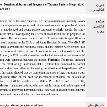
Association between Nutritional Status and Prognosis of Trauma Patients Hospitalize
in the Intensive Care Unit
Background:
Trauma is one of the main causes of ICU hospitalization and mortality. Give
that the majority of trauma patients are young and middle-aged, considering possible differen
nutritional patterns in middle-aged and young people compared to elderly people, this stud
was conducted with the aim of investigating the effects of malnutrition on the prognosis o
these patients.
Methods:
This study was conducted on 103 trauma patients aged 40 to 6
years and 65 to 80 years admitted to the ICUs of Al-Zahra Hospital, Isfahan. The MNA-S
questionnaire was used to evaluate the nutritional status and the patients were divided int
three groups: normal nutritional status, at risk of malnutrition and malnourished, and th
duration of hospitalization, in-ICU mortality, need for mechanical ventilation, and duration o
mechanical ventilation were compared between the groups.
Findings:
The results indicate
that by controlling the effect of age, nutritional status (malnutrition compared to norma
nutritional status) had a significant effect on increasing the duration of hospitalization (P 
0.001). In addition, the results showed that by controlling the effect of age, nutritional statu
did not have a significant effect on the need for mechanical ventilation, the duration o
mechanical ventilation, or in-ICU mortality (P = 0.465, P = 0.752, and P = 0.309
respectively).
Conclusion:
In trauma patients, who are mainly young and middle-aged an
active in society, attention to improving nutritional status, especially in malnourished patients
can help improve clinical outcomes and reduce hospitalization duration.
سوء تغذیه,بخش مراقبت‌های ویژه,پیش‌آگهی,مرگ و میر