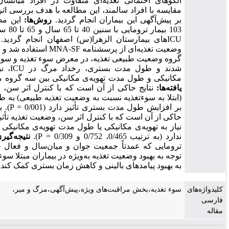
لگوهای احتمالی تغذیه‌ای متفاوت در افراد میانسال و جوان در
قایسه با افراد سالمند، این مطالعه با هدف بررسی اثرات سوءتغذیه
ر پیش‌آگهی این بیماران انجام گردید.
روش‌ها:
این مطالعه بر روی
103 بیمار ترومایی با سنین 40 تا 65 سال و 65 تا 80 سال بستری در
ICUهای بیمارستان الزهرا(س) اصفهان انجام گردید. برای ارزیابی
وضعیت تغذیه‌ای از پرسشنامه MNA-SF استفاده شد و بیماران به سه
روه وضعیت طبیعی تغذیه، در معرض سوء تغذیه و سوء تغذیه تقسیم
شدند و طول مدت بستری، رخداد مرگ در ICU، نیاز به تهویه‌ی
کانیکی و طول مدت تهویه‌ی مکانیکی بین سه گروه مقایسه گردید.
افته‌ها:
نتایج حاکی از آن است که با کنترل اثر سن، وضعیت تغذیه
ابتلا به سوءتغذیه نسبت به وضعیت تغذیه طبیعی) به طور معنی‌داری
بر افزایش طول مدت بستری تأثیر دارد (0/001 = P). به علاوه، نتایج
اکی از آن است که با کنترل اثر سن، وضعیت تغذیه تأثیر معناداری بر
یاز به تهویه‌ی مکانیکی یا طول مدت تهویه‌ی مکانیکی و رخداد مرگ
ارد (به ترتیب 0/465، 0/752 و 0/309 = P).
نتیجه‌گیری:
در بیماران
رومایی که عمدتاً جمعیت جوان و میان‌سال و فعال جامعه هستند،
وجه به بهبود وضعیت تغذیه به‌ویژه در بیماران مبتلا سوءتغذیه می‌تواند
ه بهبود پیامدهای بالینی و کاهش زمان بستری کمک کند.
وء تغذیه،بخش مراقبت‌های ویژه،پیش‌آگهی،مرگ و میر،