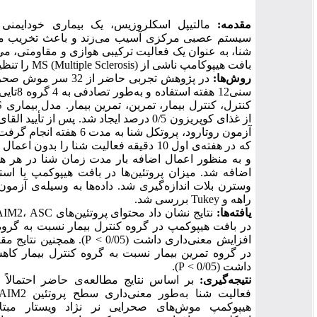
قدمه:
مالتیپل اسکلروزیس، یک بیماری خودایمنی است که به
یستم عصبی مرکزی آسیب می‌زند و باعث تخریب میلین می‌شود.
نا، به عنوان یک فعالیت ترکیبی هوازی و مقاومتی، می‌تواند تغییرات
فت هیپوکامپ ناشی از (Multiple Sclerosis) MS را تنظیم کند.
وش‌ها:
در پژوهش تجربی حاضر از 32 سر موش صحرایی با مانگین
سنی12 هفته استفاده و به‌طور تصادفی به 4 گروه 8‌تایی تقسیم شدند:
کنترل، کنترل بیمار، تمرین، تمرین بیمار. مدل بیماری MS با استفاده
از غذای کوپریزون 0/5 درصد ایجاد شد. پس از تأیید القای MS از طریق
آزمون روتارود، پروتکل شنا به مدت 6 هفته انجام گرفت. بدین صورت
که در هفته‌ی اول 10 دقیقه فعالیت شنا را بدون اعمال بار انجام دادند
 به منظور اعمال اضافه بار مدت زمان شنا در هر هفته پنج دقیقه
ضافه شد. میزان پروتئین‌ها در بافت هیپوکمپ با استفاده از روش
وسترن بلات اندازه‌گیری شد. داده‌ها به وسیله‌ی آزمون ANOVA یک
هه و Tukey بررسی شد.
افته‌ها:
نتایج نشان داد محتوای پروتئین‌های AIM2، ASC و Caspase-1
ر بافت هیپوکمپ در گروه کنترل بیمار نسبت به گروه کنترل سالم
افزایش معنی‌داری داشت (0/05 > P). همچنین نتایج مقادیر پروتئین‌ها
ر گروه تمرین بیمار نسبت به گروه کنترل بیمار کاهش معنی‌داری
شت (0/05 > P).
تیجه‌گیری:
بر اساس نتایج مطالعه‌ی حاضر احتمالاً می‌توان گفت
فعالیت شنا به‌طور معنی‌داری سطح پروتئین AIM2 را در بافت
یپوکمپ موش‌های صحرایی نر نژاد ویستار مبتلا به مالتیپل