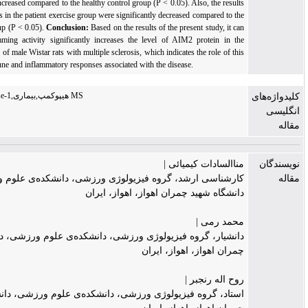
was significantly increased compared to the healthy control group (P < 0.05). Also, the result
of the protein levels in the patient exercise group were significantly decreased compared to th
patient control group (P < 0.05).
Conclusion:
Based on the results of the present study, it ca
be said that swimming activity significantly increases the level of AIM2 protein in th
hippocampal tissue of male Wistar rats with multiple sclerosis, which indicates the role of thi
protein in the immune and inflammatory responses associated with the disease.
AIM2,ASC,caspase-1,هیپوکمپ,بیماری MS
ناالسادات کیمیائی |
ارشناسی ارشد، گروه فیزیولوژی ورزشی، دانشکده‌ی علوم ورزشی،
انشگاه شهید چمران اهواز، اهواز، ایران
حمد رمی |
انشیار، گروه فیزیولوژی ورزشی، دانشکده‌ی علوم ورزشی، دانشگاه شهید
مران اهواز، اهواز، ایران
وح اله رنجبر |
ستاد، گروه فیزیولوژی ورزشی، دانشکده‌ی علوم ورزشی، دانشگاه شهید