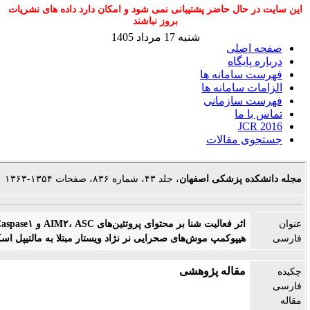
ل حاضر پشتیبانی نمی شود و امکان دارد داده های نشریات
بروز نباشند
شنبه 17 مرداد 1405
لی
گاه
مانه ها
امانه ها
ازمانی
ا
مقالات
پزشکی اصفهان
، جلد ۴۳، شماره ۸۳۶، صفحات ۱۳۵۴-۱۳۶۳
اثر فعالیت شنا بر محتوای پروتئین‌های AIM۲، ASC و Caspase۱ بافت
یپوکمپ موش‌های صحرایی نر نژاد ویستار مبتلا به مالتیپل اسکلروزیس
قاله پژوهشی