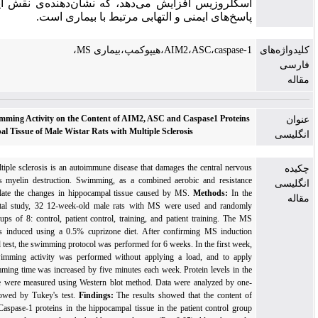
سکلروزیس افزایش می‌دهد، که نشان‌دهنده‌ی نقش این پروتئین در
اسخ‌های ایمنی و التهابی مرتبط با بیماری است.
AIM2،ASC،caspase،هیپوکمپ،بیماری MS،
The Effect of Swimming Activity on the Content of AIM2, ASC and Caspase1 Protein
in the Hippocampal Tissue of Male Wistar Rats with Multiple Sclerosis
Background:
Multiple sclerosis is an autoimmune disease that damages the central nervou
system and causes myelin destruction. Swimming, as a combined aerobic and resistanc
activity, can modulate the changes in hippocampal tissue caused by MS.
Methods:
In th
present experimental study, 32 12-week-old male rats with MS were used and randoml
divided into 4 groups of 8: control, patient control, training, and patient training. The M
disease model was induced using a 0.5% cuprizone diet. After confirming MS inductio
through the rotarod test, the swimming protocol was performed for 6 weeks. In the first week
10 minutes of swimming activity was performed without applying a load, and to appl
overload, the swimming time was increased by five minutes each week. Protein levels in th
hippocampal tissue were measured using Western blot method. Data were analyzed by one
way ANOVA followed by Tukey's test.
Findings:
The results showed that the content o
AIM2, ASC and Caspase-1 proteins in the hippocampal tissue in the patient control grou