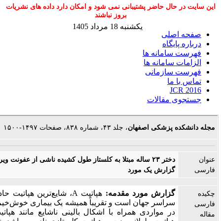
ال حاضر پشتیبانی نمی شود و امکان دارد داده های نشریات
بروز نباشند
یکشنبه 18 مرداد 1405
صلی
یگاه
امانه ها
سامانه ها
سازمانی
ما
J
مقالات
 پزشکی اصفهان
، جلد ۴۳، شماره ۸۳۸، صفحات ۱۴۹۷-۱۵۰۰
دختر ۲۳ ساله مبتلا به کلستاز طول کشیده ناشی از عفونت ویروس هپاتیتA؛
گزارش یک مورد
گزارش مورد
مقدمه:
هپاتیت A، شایع‌ترین هپاتیت حاد ویروسی در
سراسر جهان است و تقریباً همیشه یک بیماری خوش‌خیم می‌باشد اما
در مواردی همراه با اشکال بالینی ناشایع مانند هپاتیت عودکننده،