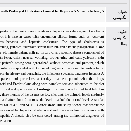
23-Year-Old Girl with Prolonged Cholestasis Caused by Hepatitis A Virus Infection; A
Case Report
Background:
Hepatitis is the most common acute viral hepatitis worldwide, and it is often a
benign disease, but it is rare in cases with uncommon clinical forms such as recurrent
hepatitis, long-term hepatitis, and hepatitis cholestasis. The type of cholestasis is
characterized by itching, jaundice, increased serum bilirubin and alkaline phosphatase.
Case
Report:
A 23-year-old female patient with no history of any specific disease complained of
severe itching with fever, chills, nausea, vomiting, brown urine and dark yellowish skin
discoloration; The patient's itching was generalized without petechiae and purpura, which
was referred to an infectious specialist with the initial diagnosis of jaundice. According to the
results obtained from the history and paraclinic, the infectious specialist diagnoses hepatitis A
disease for the patient and prescribes a ten-day treatment period with the drugs
Ursodeoxycholic acid and Prednisolone along with complete rest and adherence to the diet
(not consuming red food and spices) starts.
Findings:
The maximum level of total bilirubin
was 9mg/dl during three months of the disease period, after that, the bilirubin levels gradually
started to decrease and after about 2 months, the levels reached the normal level. A similar
trend was observed for SGOT and SGPT.
Conclusion:
This study shows that despite the
rarity of cholestasis caused by hepatitis, cholestasis should be considered in patients with
hepatitis A, and hepatitis A should also be considered among the differential diagnoses of
cholestatic jaundice patients.