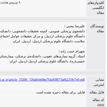
کلستاز,هپاتیت A,ویروس هپاتیت A
علیرضا محبی |
دانشجوی پزشکی عمومی، کمیته تحقیقات دانشجویی، دانشکده‌ی پزشکی،
دانشگاه علوم پزشکی اردبیل، و مرکز تحقیقات عوامل اجتماعی مؤثر بر
سلامت، دانشگاه علوم پزشکی اردبیل، اردبیل، ایران
شهرام حبیب زاده |
استاد، گروه بیماری‌های عفونی، دانشکده‌ی پزشکی، بیمارستان امام
خمینی(ره)، دانشگاه علوم پزشکی اردبیل اردبیل، ایران
https://jims.mui.ac.ir/article_33206_726a0cb64be7fda938f73af62259c7e0.pdf
فایلی برای مقاله ذخیره نشده است