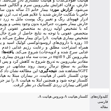
هپاتیت طولانی‌مدت و هپاتیت کلستازی نادر می‌باشد. نوع کلستاز با
خارش، یرقان، افزایش بیلی‌روبین سرم و آلکالین فسفاتاز مشخص
می‌شود.
گزارش مورد:
بیمار خانم 23 ساله بدون سابقه‌ی بیماری
خاص با شکایت خارش شدید با علایم همراه تب، لرز، تهوع، استفراغ،
ادرار قهوه‌ای رنگ و تغییر رنگ پوست مایل به زرد تیره می‌باشد؛
خارش بیمار بصورت جنرالیزه بدون وجود پتشی و پورپورا بوده است
که با تشخیص اولیه زردی به متخصص عفونی ارجاع شده بود؛
متخصص عفونی با توجه به نتایج حاصل از شرح حال و پاراکلینیک
تشخیص بیماری هپاتیت Aرا برای بیمار مطرح می‌کند و دوره درمان
10 روزه با داروی‌های اروسودئوکسی کولیک اسید و پردنیزولون به
همراه استراحت مطلق و رعایت رژیم غذایی (عدم مصرف مواد
غذایی سرخ شده و ادویه‌جات) شروع می‌کند.
یافته‌ها:
حداکثر سطح
بیلی‌روبین کل mg/dl 9 در مدت سه ماه دوره‌ی بیماری بود، پس از آن
مقادیر بیلی‌روبین به تدریج شروع به کاهش کرد و پس از حدود 2 ماه
مقادیر به سطح نرمال رسید. روند مشابهی در مورد SGOT و
SGPTمشاهده شد.
نتیجه‌گیری:
این مطالعه نشان داد که با وجود نادر
بودن کلستاز ناشی از هپاتیت، در بیماران مبتلا به هپاتیت A باید به
کلستاز توجه شود و همچنین ابتلا به هپاتیت A را نیز جز تشخیص‌های
افتراقی بیماران زردی کلستاتیک در نظر گرفت.
کلستاز،هپاتیت A،ویروس هپاتیت A،